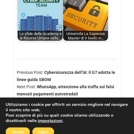
Le sfide delle Academy e
Università La Sapienza:
le Risorse Umane nella…
Master di II livello in…
Previous Post:
Cybersicurezza dell’IA: il G7 adotta le
linee guida SBOM
Next Post:
WhatsApp, attenzione alla truffa sui falsi
mancati pagamenti autostradali
Utilizziamo i cookie per offrirti un servizio migliore nel navigare
il nostro sito web.
Puoi scoprire di più su quali cookie stiamo utilizzando o
disattivarli nelle
impostazioni
.
Copyright © 2026
Cookies Policy
|
Privacy Policy
Accetta
Reject