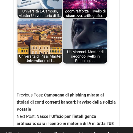
Università E-Campus,
Zoom rafforza il livello di
Master Universitario di II…
sicurezza: crittografia…
UniMarconi: Master di
Università di Pisa, Master
secondo livello in
Universitario di I…
Psicologia…
Previous Post:
Campagna di phishing mirata ai
titolari di conti correnti bancari: l’avviso della Polizia
Postale
Next Post:
Nasce l’Ufficio per l’intelligenza
artificiale: sarà il centro in materia di IA in tutta l’UE