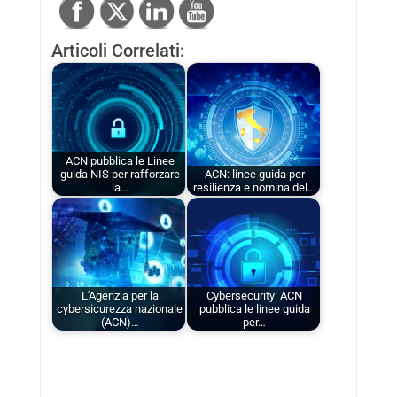
Articoli Correlati:
ACN pubblica le Linee
guida NIS per rafforzare
ACN: linee guida per
la…
resilienza e nomina del…
L'Agenzia per la
Cybersecurity: ACN
cybersicurezza nazionale
pubblica le linee guida
(ACN)…
per…