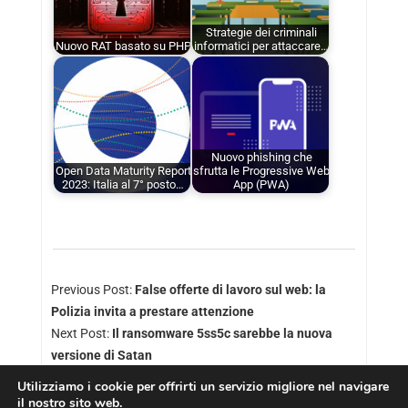
Strategie dei criminali
Nuovo RAT basato su PHP
informatici per attaccare…
Nuovo phishing che
Open Data Maturity Report
sfrutta le Progressive Web
2023: Italia al 7° posto…
App (PWA)
Previous Post:
False offerte di lavoro sul web: la
Polizia invita a prestare attenzione
Next Post:
Il ransomware 5ss5c sarebbe la nuova
versione di Satan
Utilizziamo i cookie per offrirti un servizio migliore nel navigare
il nostro sito web.