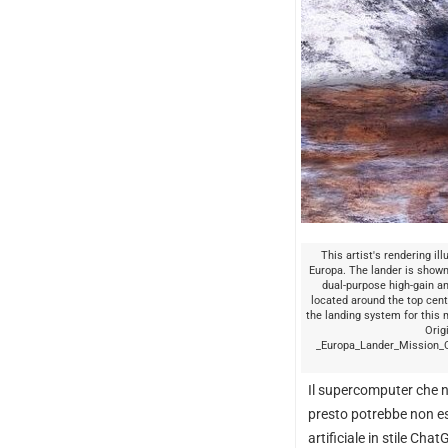
This artist's rendering il
Europa. The lander is shown
dual-purpose high-gain a
located around the top cent
the landing system for this m
Orig
_Europa_Lander_Mission_C
Il supercomputer che ne
presto potrebbe non es
artificiale in stile Ch