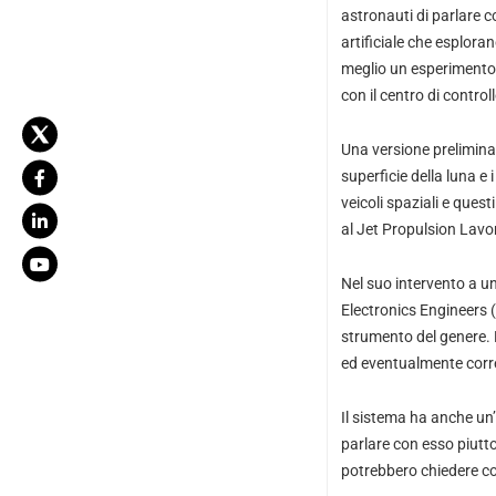
astronauti di parlare co
artificiale che esplora
meglio un esperimento 
con il centro di controll
Una versione prelimina
superficie della luna e 
veicoli spaziali e ques
al Jet Propulsion Lavo
Nel suo intervento a un
Electronics Engineers (
strumento del genere. L
ed eventualmente corre
Il sistema ha anche un’
parlare con esso piutto
potrebbero chiedere co