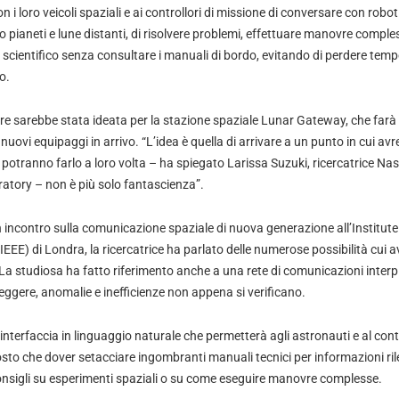
n i loro veicoli spaziali e ai controllori di missione di conversare con robot
no pianeti e lune distanti, di risolvere problemi, effettuare manovre comple
scientifico senza consultare i manuali di bordo, evitando di perdere tem
o.
re sarebbe stata ideata per la stazione spaziale Lunar Gateway, che farà 
i nuovi equipaggi in arrivo. “L’idea è quella di arrivare a un punto in cui av
ti potranno farlo a loro volta – ha spiegato Larissa Suzuki, ricercatrice Nas
ratory – non è più solo fantascienza”.
 incontro sulla comunicazione spaziale di nuova generazione all’Institute 
IEEE) di Londra, la ricercatrice ha parlato delle numerose possibilità cui
a studiosa ha fatto riferimento anche a una rete di comunicazioni interpla
ggere, anomalie e inefficienze non appena si verificano.
interfaccia in linguaggio naturale che permetterà agli astronauti e al contr
sto che dover setacciare ingombranti manuali tecnici per informazioni rile
nsigli su esperimenti spaziali o su come eseguire manovre complesse.