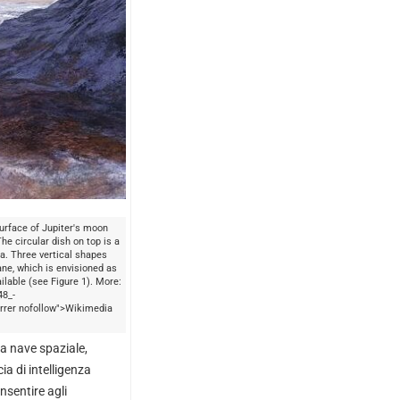
surface of Jupiter's moon
e circular dish on top is a
. Three vertical shapes
ane, which is envisioned as
ailable (see Figure 1). More:
48_-
rrer nofollow">Wikimedia
la nave spaziale,
a di intelligenza
nsentire agli