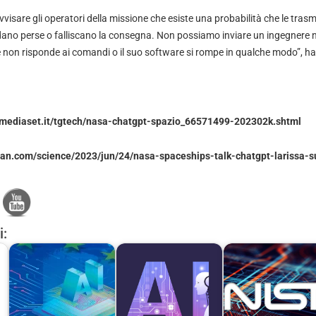
avvisare gli operatori della missione che esiste una probabilità che le trasm
dano perse o falliscano la consegna. Non possiamo inviare un ingegnere n
e non risponde ai comandi o il suo software si rompe in qualche modo”, ha
mediaset.it/tgtech/nasa-chatgpt-spazio_66571499-202302k.shtml
ian.com/science/2023/jun/24/nasa-spaceships-talk-chatgpt-larissa-s
i: