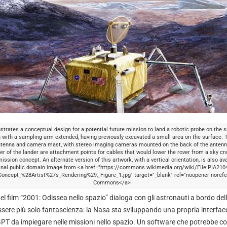
lustrates a conceptual design for a potential future mission to land a robotic probe on the 
 with a sampling arm extended, having previously excavated a small area on the surface. Th
ntenna and camera mast, with stereo imaging cameras mounted on the back of the antenna
er of the lander are attachment points for cables that would lower the rover from a sky cr
ission concept. An alternate version of this artwork, with a vertical orientation, is also av
inal public domain image from <a href="https://commons.wikimedia.org/wiki/File:PIA210
oncept_%28Artist%27s_Rendering%29,_Figure_1.jpg" target="_blank" rel="noopener norefe
Commons</a>
l film “2001: Odissea nello spazio” dialoga con gli astronauti a bordo del
sere più solo fantascienza: la Nasa sta sviluppando una propria interfacci
atGPT da impiegare nelle missioni nello spazio. Un software che potrebbe co