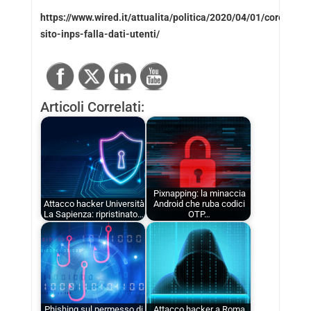
https://www.wired.it/attualita/politica/2020/04/01/coronavir
sito-inps-falla-dati-utenti/
Articoli Correlati:
Pixnapping: la minaccia
Attacco hacker Università
Android che ruba codici
La Sapienza: ripristinato…
OTP…
Phishing sul permesso di
Attacco hacker a Roma