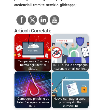
credenziali-tramite-servizio-glideapps/
Articoli Correlati:
Campagna di Phishing
mirata agli utenti di
INPS: al via la campagna
Siatel…
nazionale email contro…
Campagna phishing su
Nuova campagna spear-
falso "recupero somme
phishing sfrutta i
INPS"
curriculum