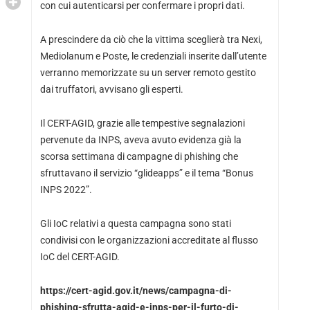
con cui autenticarsi per confermare i propri dati.
A prescindere da ciò che la vittima sceglierà tra Nexi,
Mediolanum e Poste, le credenziali inserite dall’utente
verranno memorizzate su un server remoto gestito
dai truffatori, avvisano gli esperti.
Il CERT-AGID, grazie alle tempestive segnalazioni
pervenute da INPS, aveva avuto evidenza già la
scorsa settimana di campagne di phishing che
sfruttavano il servizio “glideapps” e il tema “Bonus
INPS 2022”.
Gli IoC relativi a questa campagna sono stati
condivisi con le organizzazioni accreditate al flusso
IoC del CERT-AGID.
https://cert-agid.gov.it/news/campagna-di-
phishing-sfrutta-agid-e-inps-per-il-furto-di-