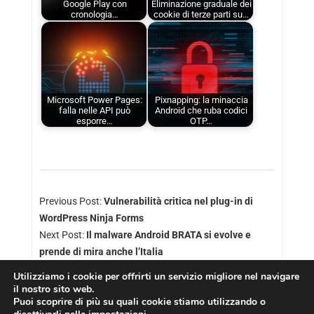
Google Play con
Eliminazione graduale dei
cronologia…
cookie di terze parti su…
Microsoft Power Pages:
Pixnapping: la minaccia
falla nelle API può
Android che ruba codici
esporre…
OTP…
Previous Post:
Vulnerabilità critica nel plug-in di
WordPress Ninja Forms
Next Post:
Il malware Android BRATA si evolve e
prende di mira anche l’Italia
Utilizziamo i cookie per offrirti un servizio migliore nel navigare
il nostro sito web.
Puoi scoprire di più su quali cookie stiamo utilizzando o