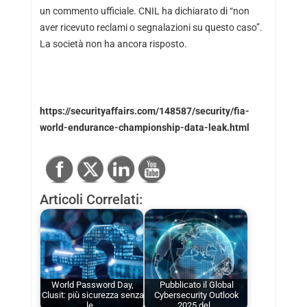
un commento ufficiale. CNIL ha dichiarato di “non
aver ricevuto reclami o segnalazioni su questo caso”.
La società non ha ancora risposto.
https://securityaffairs.com/148587/security/fia-
world-endurance-championship-data-leak.html
Articoli Correlati:
World Password Day,
Pubblicato il Global
Clusit: più sicurezza senza
Cybersecurity Outlook
le…
2025 del…