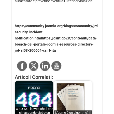
aumentare e prevenire eventuali ulteriori violazioni.
https://community.joomla.org/blogs/community/jrd-
security-incident-
notification.htmlhttps://csirt.gov.it/contenuti/data-
breach-del-portale-joomla-resources-directory-
jrd-al03-200604-csirt-ita
Articoli Correlati:
WSO-NG: la web shell che
si nasconde dietro un
L’uomo è un algoritmo? Il