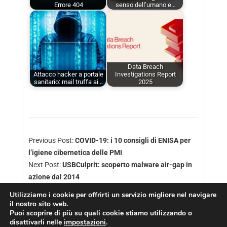
Errore 404
senso dell’umano e…
Data Breach
Attacco hacker a portale
Investigations Report
sanitario: mail truffa ai…
2025
Previous Post:
COVID-19: i 10 consigli di ENISA per
l’igiene cibernetica delle PMI
Next Post:
USBCulprit: scoperto malware air-gap in
azione dal 2014
Utilizziamo i cookie per offrirti un servizio migliore nel navigare
il nostro sito web.
Puoi scoprire di più su quali cookie stiamo utilizzando o
disattivarli nelle
impostazioni
.