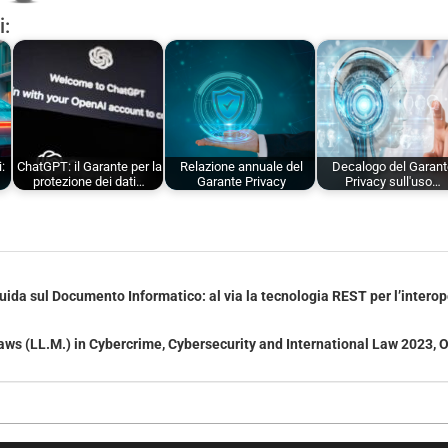
i:
:
ChatGPT: il Garante per la
Relazione annuale del
Decalogo del Garan
protezione dei dati…
Garante Privacy
Privacy sull'uso…
ida sul Documento Informatico: al via la tecnologia REST per l’interoper
aws (LL.M.) in Cybercrime, Cybersecurity and International Law 2023, 