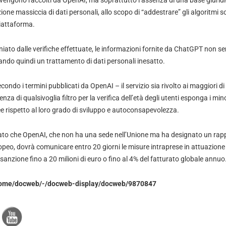
ati vengono raccolti da OpenAI, ma soprattutto l’assenza di una base giuridic
ione massiccia di dati personali, allo scopo di “addestrare” gli algoritmi so
iattaforma.
iato dalle verifiche effettuate, le informazioni fornite da ChatGPT non 
ando quindi un trattamento di dati personali inesatto.
ondo i termini pubblicati da OpenAI – il servizio sia rivolto ai maggiori di 
za di qualsivoglia filtro per la verifica dell’età degli utenti esponga i min
 rispetto al loro grado di sviluppo e autoconsapevolezza.
ato che OpenAI, che non ha una sede nell’Unione ma ha designato un rap
eo, dovrà comunicare entro 20 giorni le misure intraprese in attuazione 
anzione fino a 20 milioni di euro o fino al 4% del fatturato globale annuo
/home/docweb/-/docweb-display/docweb/9870847