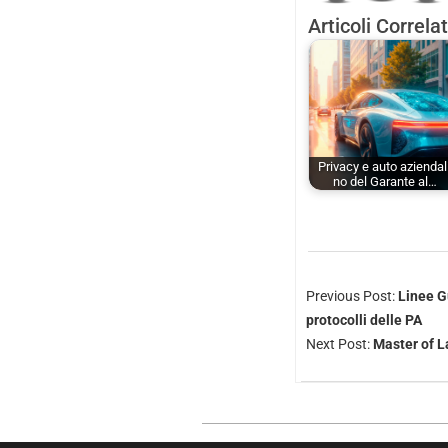
Articoli Correlat
Privacy e auto aziendali
no del Garante al…
Previous Post:
Linee Gu
protocolli delle PA
Next Post:
Master of L