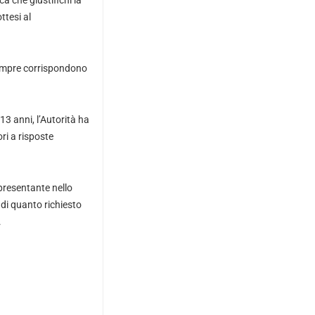
a che giustifichi la
ttesi al
sempre corrispondono
13 anni, l’Autorità ha
ori a risposte
presentante nello
di quanto richiesto
.