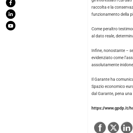
gli interessati i cui d
raccolta e la conservaz
funzionamento della p
Come peraltro testimon
al dato reale, determin
Infine, nonostante – sec
evidenziato come l’assen
assolutamente inidonee
Il Garante ha comunic
Spazio economico europ
dal Garante, pena una s
https://www.gpdp.it