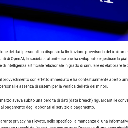
zione dei dati personali ha disposto la limitazione provvisoria del trattamen
fronti di OpenAI, la società statunitense che ha sviluppato e gestisce la p
re di intelligenza artificiale relazionale in grado di simulare ed elaborare 
 il provvedimento con effetto immediato e ha contestualmente aperto un’is
 personali e assenza di sistemi per la verifica dell’età dei minori.
marzo aveva subito una perdita di dati (data breach) riguardanti le conver
ve al pagamento degli abbonati al servizio a pagamento.
arante privacy ha rilevato, nello specifico, la mancanza di una informativa 