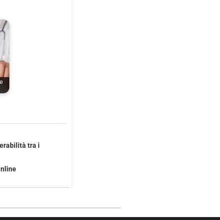
te
abilità tra i
Online