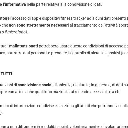
e l’informativa
nella parte relativa alla condivisione di dati.
ttere l’accesso di app e dispositivi fitness tracker ad alcuni dati presenti
p che
non sono strettamente necessari
al tracciamento dell’attività spor
a o il microfono)
.
ntuali
malintenzionati
potrebbero usare queste condivisioni di accesso pe
are
, sottrarre dati personali o prendere il controllo di alcuni dispositivi (co
 TUTTI
funzioni di
condivisione social
di obiettivi, risultati e, in generale, di dati 
mpre con attenzione quali informazioni stai redendo accessibili e a chi.
 numero di informazioni condivise e seleziona gli utenti che potranno visuali
)
.
ione a non diffondere in modalità social, volontariamente o involontariam