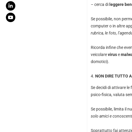
– cerca di
leggere ben
Se possibile, non perme
computer o in altre ap
rubrica, le foto, l’agend
Ricorda infine che eve
veicolare
virus
e
malw
domotici).
NON DIRE TUTTO A
Se decidi di attivare le 
psico-fisica, valuta se
Se possibile, limita il
solo amici e conoscenti
Soprattutto fai attenz