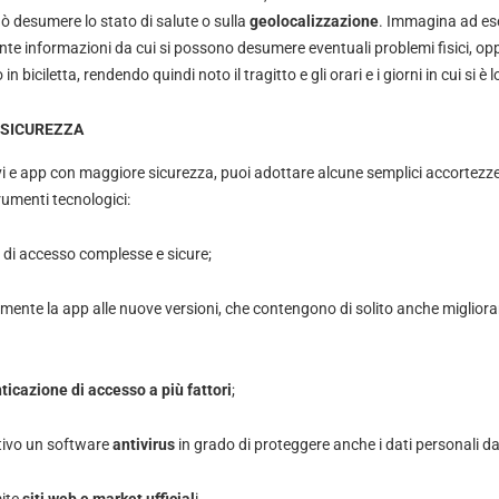
uò desumere lo stato di salute o sulla
geolocalizzazione
. Immagina ad esem
te informazioni da cui si possono desumere eventuali problemi fisici, opp
o in biciletta, rendendo quindi noto il tragitto e gli orari e i giorni in cui si è
 SICUREZZA
ivi e app con maggiore sicurezza, puoi adottare alcune semplici accortezz
trumenti tecnologici:
di accesso complesse e sicure;
mente la app alle nuove versioni, che contengono di solito anche miglioram
ticazione di accesso a più fattori
;
itivo un software
antivirus
in grado di proteggere anche i dati personali da