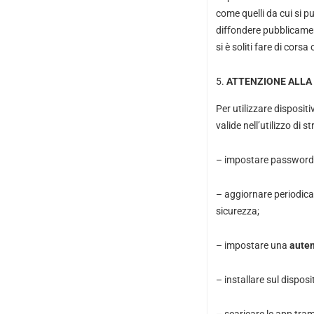
come quelli da cui si p
diffondere pubblicamen
si è soliti fare di corsa 
ATTENZIONE ALLA
Per utilizzare disposit
valide nell’utilizzo di s
– impostare password 
– aggiornare periodica
sicurezza;
– impostare una
auten
– installare sul dispos