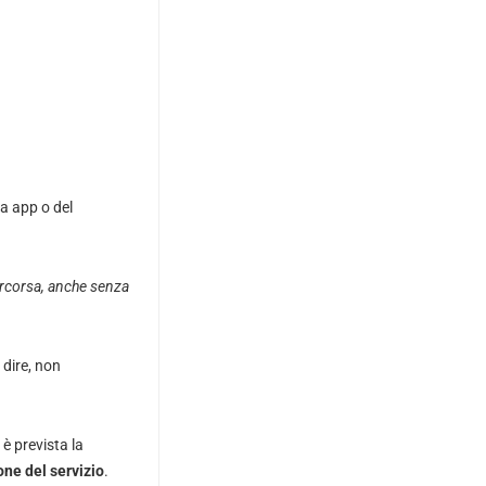
a app o del
percorsa, anche senza
 dire, non
 è prevista la
one del servizio
.