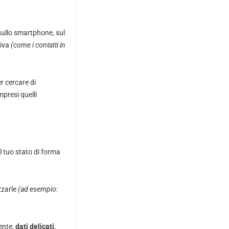
 sullo smartphone, sul
tiva
(come i contatti in
r cercare di
mpresi quelli
sul tuo stato di forma
zzarle
(ad esempio:
ente,
dati delicati
,