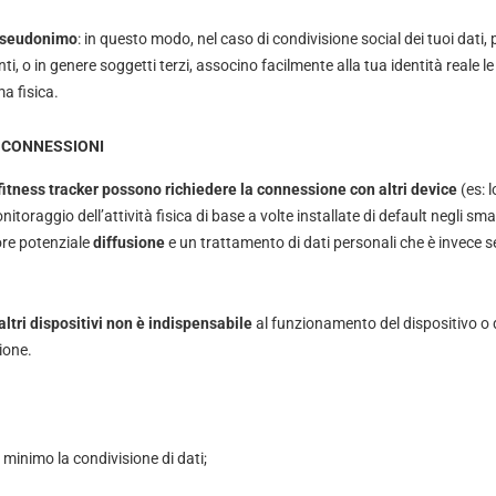
seudonimo
: in questo modo, nel caso di condivisione social dei tuoi dati, p
enti, o in genere soggetti terzi, associno facilmente alla tua identità reale l
ma fisica.
 CONNESSIONI
p fitness tracker possono richiedere la connessione con altri device
(es: 
onitoraggio dell’attività fisica di base a volte installate di default negli s
ore potenziale
diffusione
e un trattamento di dati personali che è invece 
ltri dispositivi non è indispensabile
al funzionamento del dispositivo o 
ione.
 minimo la condivisione di dati;