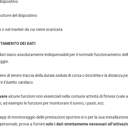
dispositivo
uttore del dispositivo
p o nel market da cui viene scaricata
TTAMENTO DEI DATI
 dati siano assolutamente indispensabili per il normale funzionamento dell
aggio.
re di tenere traccia della durata seduta di corsa o bicicletta e la distanza 
 il battito cardiaco.
ivare
alcune funzioni non essenziali nella comune attività di fitness (vale a
, ad esempio le funzioni per monitorare il sonno, i pasti, ecc.
’app di monitoraggio delle prestazioni sportive e/o per la sua installazione
 personale, prova a fornire
solo i dati strettamente necessari all’attivazi