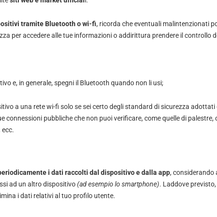
mite
siti web e market ufficial
i.
ositivi tramite Bluetooth o wi-fi
, ricorda che eventuali malintenzionati p
ezza per accedere alle tue informazioni o addirittura prendere il controllo de
itivo e, in generale, spegni il Bluetooth quando non li usi;
sitivo a una rete wi-fi solo se sei certo degli standard di sicurezza adottati 
e connessioni pubbliche che non puoi verificare, come quelle di palestre, ce
, ecc.
eriodicamente i dati raccolti dal dispositivo e dalla app
, considerando 
i ad un altro dispositivo
(ad esempio lo smartphone)
. Laddove previsto, 
mina i dati relativi al tuo profilo utente.