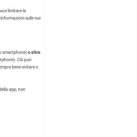
uoi limitare la
e informazioni sulle tue
lo smartphone)
o altre
marphone). Ciò può
sempre bene evitare o
della app, non