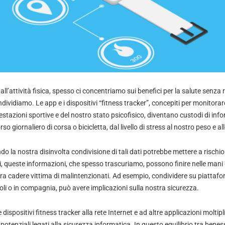
l’attività fisica, spesso ci concentriamo sui benefici per la salute senza r
ndividiamo. Le app e i dispositivi “fitness tracker”, concepiti per monitorar
estazioni sportive e del nostro stato psicofisico, diventano custodi di infor
rso giornaliero di corsa o bicicletta, dal livello di stress al nostro peso e al
o la nostra disinvolta condivisione di tali dati potrebbe mettere a rischio
i, queste informazioni, che spesso trascuriamo, possono finire nelle mani di
ura cadere vittima di malintenzionati. Ad esempio, condividere su piattafo
li o in compagnia, può avere implicazioni sulla nostra sicurezza.
dispositivi fitness tracker alla rete Internet e ad altre applicazioni moltip
 potenziali legati alla sicurezza informatica. In questo equilibrio tra beness