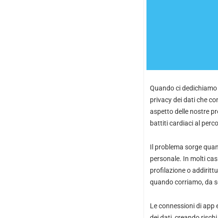
Quando ci dedichiamo al
privacy dei dati che co
aspetto delle nostre pr
battiti cardiaci al perco
Il problema sorge quand
personale. In molti cas
profilazione o addiritt
quando corriamo, da so
Le connessioni di app e 
dei dati, creando rischi