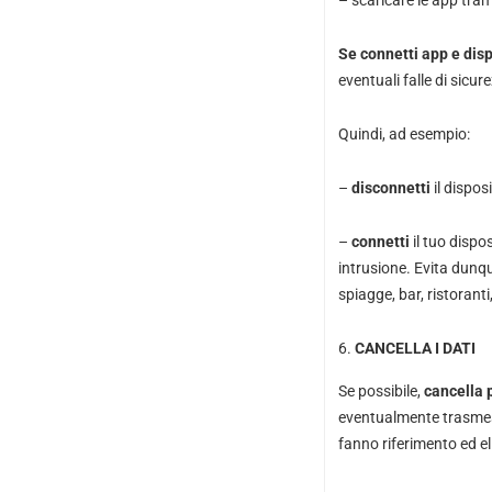
– scaricare le app tra
Se connetti app e disp
eventuali falle di sicur
Quindi, ad esempio:
–
disconnetti
il dispos
–
connetti
il tuo dispo
intrusione. Evita dunqu
spiagge, bar, ristoranti
CANCELLA I DATI
Se possibile,
cancella p
eventualmente trasmess
fanno riferimento ed eli