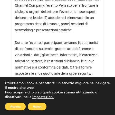
Channel Company, l’evento Pensato per affrontare le
sfide più urgenti del settore, l’evento riunisce esperti
del settore, leader IT, accademici e innovatori in un
programma ricco di keynote, panel, sessioni di
networking e presentazioni pratiche.
Durante l’evento, i partecipanti avranno l’opportunità
di confrontarsi su temi di grande attualità, come le
violazioni di dati, gli attacchi informatici, le carenze di
talenti nel settore, le restrizioni di bilancio, le nuove
normative e la conformità dei dati. Oltre a fornire
risposte alle sfide quotidiane della cybersecurity, il
festival offrirà soluzioni concrete per affrontare
Utilizziamo i cookie per offrirti un servizio migliore nel navigare
queste problematiche e per proteggere i dati e i
il nostro sito web.
sistemi aziendali. Inoltre, i partecipanti potranno
Puoi scoprire di più su quali cookie stiamo utilizzando o
disattivarli nelle
impostazioni
.
anche ascoltare casi di studio reali, confrontarsi con
leader del settore, ed espandere la propria rete
Accetta
Reject
professionale, migliorando le proprie strategie di