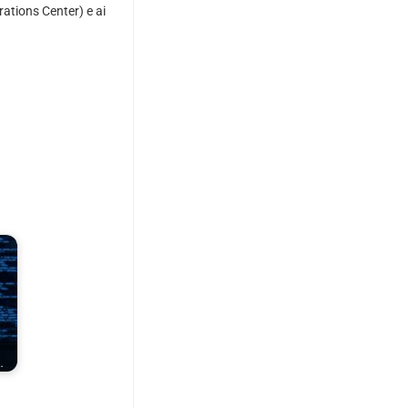
tions Center) e ai
…