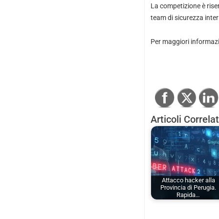
La competizione è ris
team di sicurezza inter
Per maggiori informazion
Articoli Correlat
Attacco hacker alla
Provincia di Perugia.
Rapida…