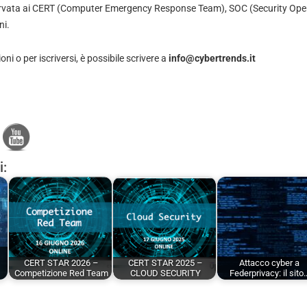
ervata ai CERT (Computer Emergency Response Team), SOC (Security Opera
ni.
i o per iscriversi, è possibile scrivere a
info@cybertrends.it
i:
CERT STAR 2026 –
CERT STAR 2025 –
Attacco cyber a
Competizione Red Team
CLOUD SECURITY
Federprivacy: il sito