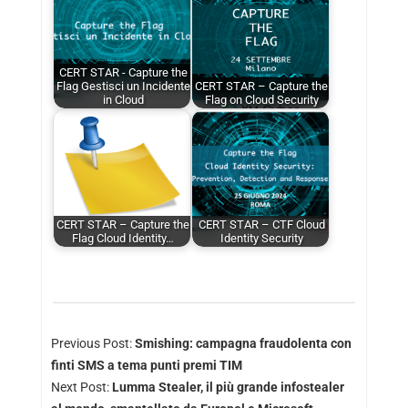
CERT STAR - Capture the
Flag Gestisci un Incidente
CERT STAR – Capture the
in Cloud
Flag on Cloud Security
CERT STAR – Capture the
CERT STAR – CTF Cloud
Flag Cloud Identity…
Identity Security
Previous Post:
Smishing: campagna fraudolenta con
finti SMS a tema punti premi TIM
Next Post:
Lumma Stealer, il più grande infostealer