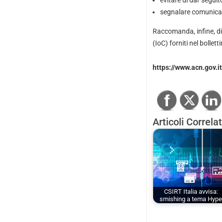
evitare di dar segui
segnalare comunicazi
Raccomanda, infine, di
(IoC) forniti nel bollet
https://www.acn.gov.
Articoli Correlat
CSIRT Italia avvisa:
smishing a tema Hyp