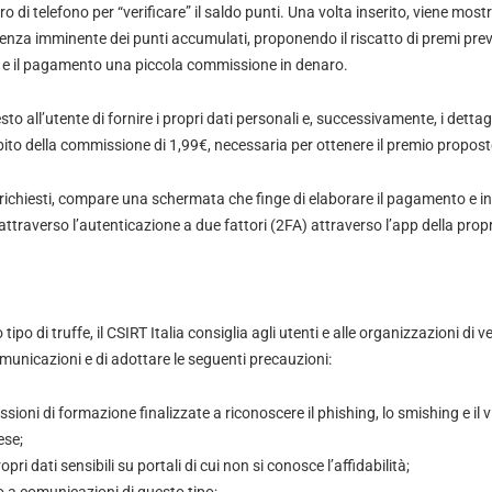
ero di telefono per “verificare” il saldo punti. Una volta inserito, viene m
enza imminente dei punti accumulati, proponendo il riscatto di premi prev
o e il pagamento una piccola commissione in denaro.
o all’utente di fornire i propri dati personali e, successivamente, i dettagl
bito della commissione di 1,99€, necessaria per ottenere il premio propost
ti richiesti, compare una schermata che finge di elaborare il pagamento e in
attraverso l’autenticazione a due fattori (2FA) attraverso l’app della prop
ipo di truffe, il CSIRT Italia consiglia agli utenti e alle organizzazioni di ve
unicazioni e di adottare le seguenti precauzioni:
ssioni di formazione finalizzate a riconoscere il phishing, lo smishing e il 
ese;
ropri dati sensibili su portali di cui non si conosce l’affidabilità;