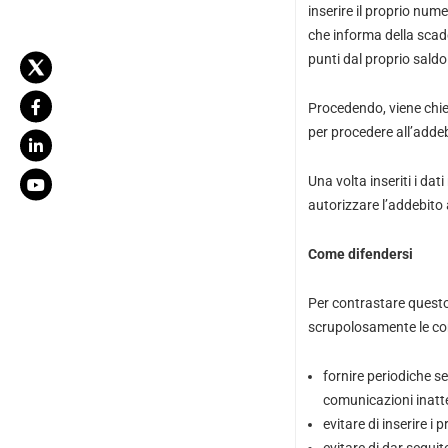
inserire il proprio num
che informa della scad
punti dal proprio sald
Procedendo, viene chiest
per procedere all’adde
Una volta inseriti i da
autorizzare l’addebito 
Come difendersi
Per contrastare questo t
scrupolosamente le com
fornire periodiche se
comunicazioni inatt
evitare di inserire i p