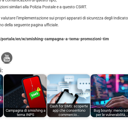
to a comunicazioni di questo tipo;
oni similari alla Polizia Postale e a questo CSIRT.
 valutare l’implementazione sui propri apparati di sicurezza degli Indica
tino della seguente pagina ufficiale.
it/portale/en/w/smishing-campagna-a-tema-promozioni-tim
i:
Cash for SMS: scoperte
Campagna di smishing a
app che consentono
Bug bounty: meno sol
e
tema INPS
commercio…
per le vulnerabilità,