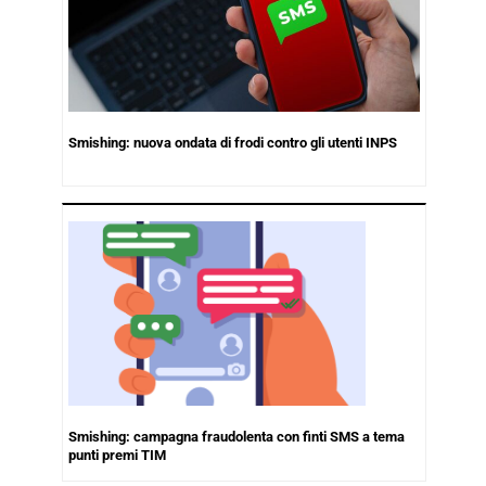
Smishing: nuova ondata di frodi contro gli utenti INPS
Smishing: campagna fraudolenta con finti SMS a tema
punti premi TIM