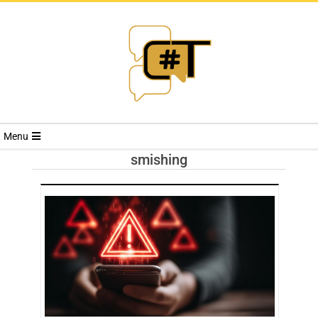
RIVISTA
Menu
CYBERSECURI
smishing
TRENDS