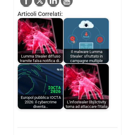
Articoli Correlati:
Il malware Lumma
Lumma Stealer diffuso
Stealer: sfruttato in
tramite falsa notifica di…
campagne multiple
Europol pubblica IOCTA
2026: il cybercrime
L'infostealer 0bj3ctivity
diventa…
torna ad attaccare l'Italia