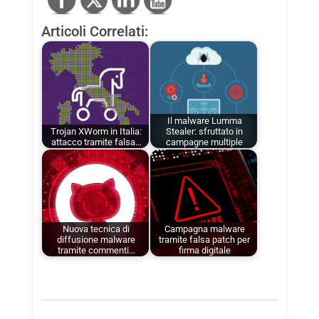
Articoli Correlati:
Il malware Lumma
Trojan XWorm in Italia:
Stealer: sfruttato in
attacco tramite falsa…
campagne multiple
Nuova tecnica di
Campagna malware
diffusione malware
tramite falsa patch per
tramite commenti…
firma digitale