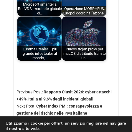
Microsoft smantella
RedVDS, maxi rete globale
Operazione MORPHEUS:
di…
Europol coordina l'azione…
Lumma Stealer, il più
Nuovo trojan proxy per
grande infostealer al
macOS distribuito tramite
mondo,…
un…
Previous Post:
Rapporto Clusit 2026: cyber attacchi
+49%, Italia al 9,6% degli incidenti globali
Next Post:
Cyber Index PMI: consapevolezza e
gestione del rischio nelle PMI italiane
Utilizziamo i cookie per offrirti un servizio migliore nel navigare
il nostro sito web.