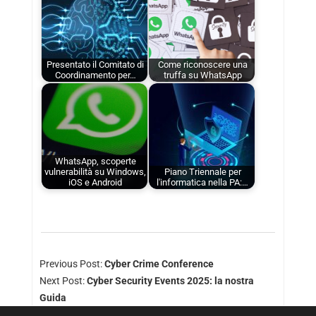
Presentato il Comitato di
Come riconoscere una
Coordinamento per…
truffa su WhatsApp
WhatsApp, scoperte
vulnerabilità su Windows,
Piano Triennale per
iOS e Android
l'informatica nella PA:…
Previous Post:
Cyber Crime Conference
Next Post:
Cyber Security Events 2025: la nostra
Guida