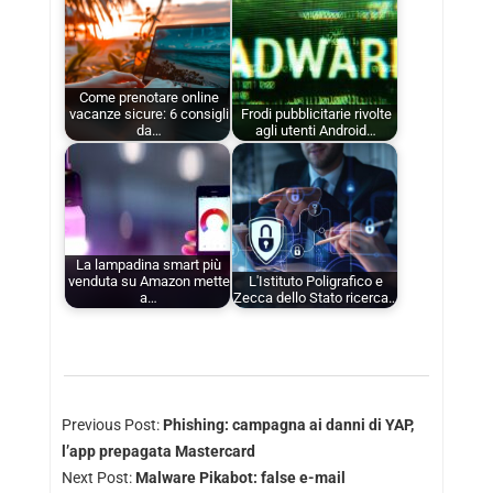
Come prenotare online
vacanze sicure: 6 consigli
Frodi pubblicitarie rivolte
da…
agli utenti Android…
La lampadina smart più
venduta su Amazon mette
L'Istituto Poligrafico e
a…
Zecca dello Stato ricerca…
Previous Post:
Phishing: campagna ai danni di YAP,
l’app prepagata Mastercard
Next Post:
Malware Pikabot: false e-mail