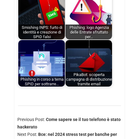
Smishing INPS: furto di
Phishing: logo Agenzia
identità e creazione di
delle Entrate sfruttato
SPID falsi
per…
PikaBot: scoperta
Phishing in corso a tema
campagna di distribuzione
SPID per sottrarre…
tramite email
Previous Post:
Come sapere se il tuo telefono è stato
hackerato
Next Post:
Bce: nel 2024 stress test per banche per