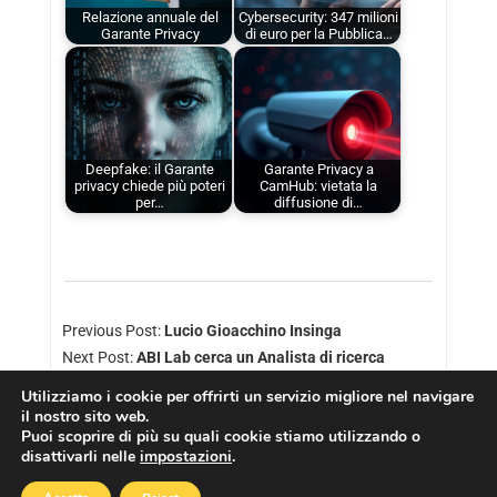
Relazione annuale del
Cybersecurity: 347 milioni
Garante Privacy
di euro per la Pubblica…
Deepfake: il Garante
Garante Privacy a
privacy chiede più poteri
CamHub: vietata la
per…
diffusione di…
Previous Post:
Lucio Gioacchino Insinga
Next Post:
ABI Lab cerca un Analista di ricerca
Utilizziamo i cookie per offrirti un servizio migliore nel navigare
il nostro sito web.
Puoi scoprire di più su quali cookie stiamo utilizzando o
disattivarli nelle
impostazioni
.
Copyright © 2026
Cookies Policy
|
Privacy Policy