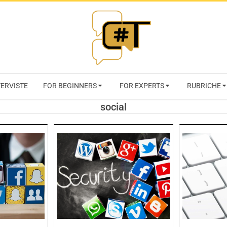
RIVISTA
TERVISTE
FOR BEGINNERS
FOR EXPERTS
RUBRICHE
CYBERSECURI
social
TRENDS