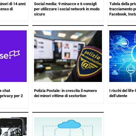
nori di 14 anni
Social media: 9 minacce e 6 consigli
Tutela della pri
senso di
per utilizzare i social network in modo
tracciamento pu
sicuro
Facebook, Ins
le chat
Polizia Postale: in crescita il numero
I rischi del lif
privacy per 2
dei minori vittime di sextortion
dell’utente