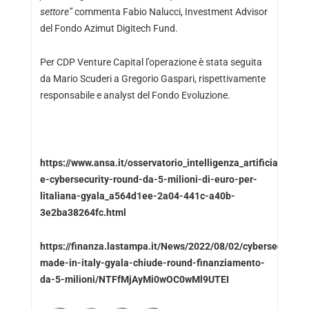
settore”
commenta Fabio Nalucci, Investment Advisor
del Fondo Azimut Digitech Fund.
Per CDP Venture Capital l’operazione è stata seguita
da Mario Scuderi a Gregorio Gaspari, rispettivamente
responsabile e analyst del Fondo Evoluzione.
https://www.ansa.it/osservatorio_intelligenza_artificiale/not
e-cybersecurity-round-da-5-milioni-di-euro-per-
litaliana-gyala_a564d1ee-2a04-441c-a40b-
3e2ba38264fc.html
https://finanza.lastampa.it/News/2022/08/02/cybersecurity-
made-in-italy-gyala-chiude-round-finanziamento-
da-5-milioni/NTFfMjAyMi0wOC0wMl9UTEI