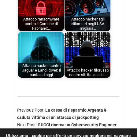
Attacco ransomware
Attacco hacker agli
contro il Comune di
etilometri negli USA:
Fabriano:…
migliaia…
Attacco hacker contro
Jaguar e Land Rover: il
Attacco hacker filorusso
punto ad oggi
contro siti italiani da…
Previous Post:
La cassa di risparmio Argenta è
caduta vittima di un attacco di jackpotting
Next Post:
GUCCI ricerca un Cybersecurity Engineer
Utilizziamo i cookie per offrirti un servizio migliore nel navigare