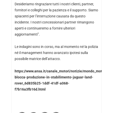
Desideriamo ringraziare tutti i nostri clienti, partner,
fornitori e colleghi per la pazienza e il supporto. Siamo
spiacenti per l’interruzione causata da questo
incidente. I nostri concessionari partner rimangono
aperti e continueremo a fornire ulteriori
aggiornamenti”.
Le indagini sono in corso, ma al momento né la polizia
né il management hanno avanzato ipotesi sulla
possibile matrice dell’attacco.
https://www.ansa.it/canale_motori/notizie/mondo_motori/20
blocca-produzione-in-stabilimento-jaguar-land-
rover_6d835b25-1ddf-41df-a068-
f7b16a3fb16d.html