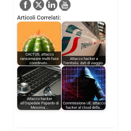
Articoli Correlati:
CACTUS, attacco
ransomware multi-fase
Attacco hacker a
coordinato…
Trenitalia: dati di viaggio…
Attacco hacker
all'Ospedale Papardo di
Commissione UE: attacco
Messina:…
hacker al cloud della…