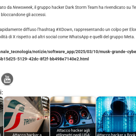
tato da
Newsweek
, il gruppo hacker Dark Storm Team ha rivendicato su T
 bloccandone gli accessi.
è rapidamente diffuso l’hashtag #XDown, rappresentando un colpo per Elo
lità di X rispetto ad altri social come WhatsApp e quelli del gruppo Meta.
canale_tecnologia/notizie/software_app/2025/03/10/musk-grande-cybe
_65b15d25-5129-42dc-8f2f-bb498e7140e2.html
i:
Attacco hacker agli
i
Attacco hacker a
etilometri negli USA:
Attacco hacker a Book