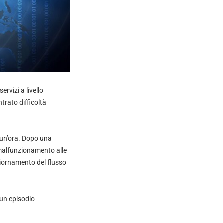
rvizi a livello
trato difficoltà
a un’ora. Dopo una
i malfunzionamento alle
giornamento del flusso
n un episodio