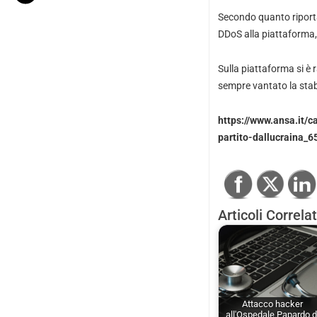
Secondo quanto ripor
DDoS alla piattaforma,
Sulla piattaforma si 
sempre vantato la stabi
https://www.ansa.it/
partito-dallucraina
Articoli Correlat
Attacco hacker
all'Ospedale Papardo d