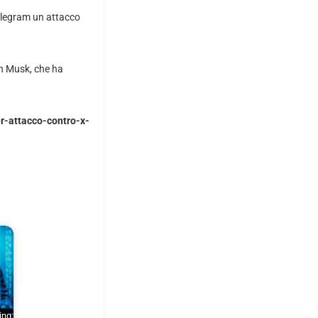
elegram un attacco
n Musk, che ha
r-attacco-contro-x-
ing: