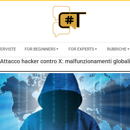
RIVISTA
TERVISTE
FOR BEGINNERS
FOR EXPERTS
RUBRICHE
CYBERSECURI
Attacco hacker contro X: malfunzionamenti global
TRENDS