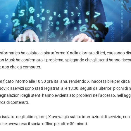
formatico ha colpito la piattaforma X nella giornata di ieri, causando disse
lon Musk ha confermato il problema, spiegando che gli utenti hanno riscon
te app che da computer.
verificato intorno alle 10:30 ora italiana, rendendo X inaccessibile per circ
vi disservizi sono stati registrati alle 13:30, seguiti da ulteriori picchi d
segnalazioni degli utenti hanno evidenziato problemi nell’accesso, nell’ag
erca di contenuti.
 isolato: negli ultimi giorni, X aveva già subito interruzioni di servizio, co
 che aveva reso il social offline per oltre 30 minuti.