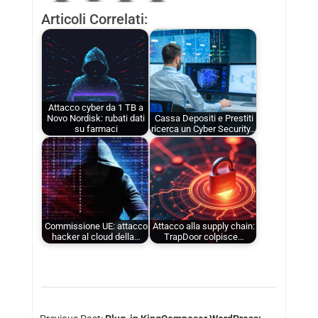
Articoli Correlati:
Attacco cyber da 1 TB a
Novo Nordisk: rubati dati
Cassa Depositi e Prestiti
su farmaci
ricerca un Cyber Security…
Commissione UE: attacco
Attacco alla supply chain:
hacker al cloud della…
TrapDoor colpisce…