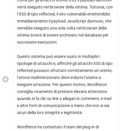
Come per gli attacchi stored XSS, il payload dannoso
verrà eseguito nel browser della vittima. Tuttavia, con
l’XSS di tipo reflected, il sito vulnerabile emetterebbe
immediatamente il payload JavaScript dannoso, che
verrebbe eseguito una sola volta nel browser della
vittima invece di essere archiviato nel database per
successive esecuzioni.
Questo sistema può essere usato in molteplici
tipologie di attacchi e, affinché gli attacchi XSS di tipo
reflected possano sfruttare correttamente un utente,
l’attore malintenzionato deve indurre l’utente a
eseguire un’azione. Per questo motivo, Wordfence
consiglia vivamente di prestare elevata attenzione
quando si fa clic su link o allegati in commenti, e-mail
e altre fonti di comunicazione a meno che non si sia
sicuri della loro integrità e legittimità.
Wordfence ha contattato il team dei plug-in di