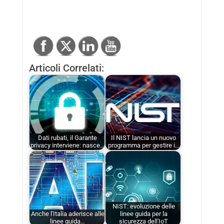
Articoli Correlati:
Dati rubati, il Garante
Il NIST lancia un nuovo
privacy interviene: nasce…
programma per gestire i…
NIST: evoluzione delle
Anche l'Italia aderisce alle
linee guida per la
linee guida…
sicurezza dell'IoT