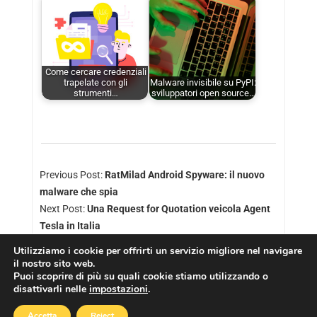
Come cercare credenziali
trapelate con gli
Malware invisibile su PyPI:
strumenti…
sviluppatori open source…
Previous Post:
RatMilad Android Spyware: il nuovo
malware che spia
Next Post:
Una Request for Quotation veicola Agent
Tesla in Italia
Utilizziamo i cookie per offrirti un servizio migliore nel navigare
il nostro sito web.
Puoi scoprire di più su quali cookie stiamo utilizzando o
disattivarli nelle
impostazioni
.
Copyright © 2026
Cookies Policy
|
Privacy Policy
Accetta
Reject