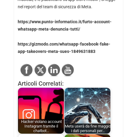
nel report del team di sicurezza di Meta.
https://www.punto-informatico.it/furto-account-
whatsapp-meta-denuncia-tutti/
https://gizmodo.com/whatsapp-facebook-fake-
app-takeovers-meta-sues-1849631883
Articoli Correlati:
Hacker violano account
Instagram tramite il
Meta userà da fine maggio
chatbot…
i dati personali per…