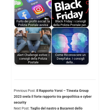
Furto dei profili social: la
Black Friday: i consigli
Polizia Postale avvisa
della Polizia Postale per…
Alert Challenge estive: i
Come Riconoscere un
consigli della Polizia
Deepfake. I consigli
Postale
della…
Previous Post:
Il Rapporto Yoroi – Tinexta Group
2023 svela il forte rapporto tra geopolitica e cyber
security
Next Post:
Taglio del nastro a Bucarest dello