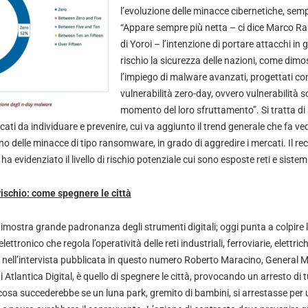
l’evoluzione delle minacce cibernetiche, semp
“Appare sempre più netta – ci dice Marco Ra
di Yoroi – l’intenzione di portare attacchi in
rischio la sicurezza delle nazioni, come dimost
l’impiego di malware avanzati, progettati con i
vulnerabilità zero-day, ovvero vulnerabilità 
momento del loro sfruttamento”. Si tratta di
cati da individuare e prevenire, cui va aggiunto il trend generale che fa ve
nno delle minacce di tipo ransomware, in grado di aggredire i mercati. Il re
a evidenziato il livello di rischio potenziale cui sono esposte reti e sistemi
 rischio: come spegnere le città
dimostra grande padronanza degli strumenti digitali; oggi punta a colpire 
o elettronico che regola l’operatività delle reti industriali, ferroviarie, elettric
la nell’intervista pubblicata in questo numero Roberto Maracino, General 
Atlantica Digital, è quello di spegnere le città, provocando un arresto di tu
osa succederebbe se un luna park, gremito di bambini, si arrestasse per