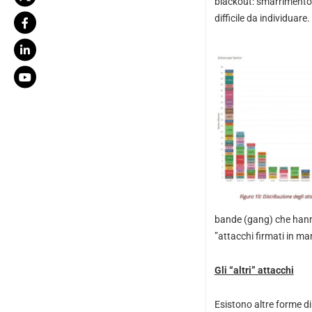
blackout: smarrimento 
difficile da individuare.
bande (gang) che hanno
”attacchi firmati in man
Gli “altri” attacchi
Esistono altre forme di 