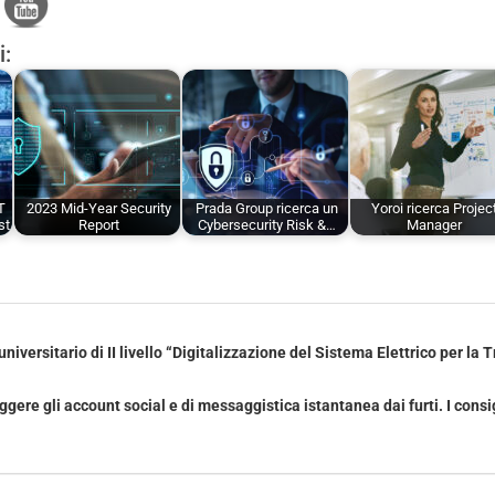
i:
T
2023 Mid-Year Security
Prada Group ricerca un
Yoroi ricerca Projec
st
Report
Cybersecurity Risk &…
Manager
niversitario di II livello “Digitalizzazione del Sistema Elettrico per la 
ere gli account social e di messaggistica istantanea dai furti. I consig