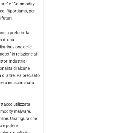
meware” e “Commodity
ico. Riportiamo, per
futuri.
ano a preferire la
a di una
distribuzione delle
otet” in relazione ai
tori industriali
onalità di alcune
 di altre. Va precisato
niera indiscriminata
ttacco utilizzata
ommodity malware,
nline. Una figura che
o e potere
imine è quella del