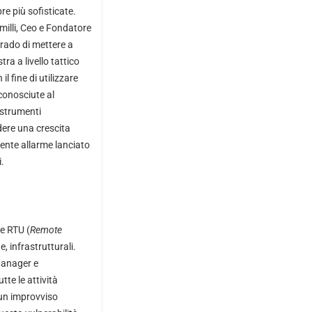
re più sofisticate.
milli, Ceo e Fondatore
 grado di mettere a
ra a livello tattico
l fine di utilizzare
sconosciute al
 strumenti
dere una crescita
cente allarme lanciato
.
le RTU (
Remote
he, infrastrutturali.
Manager e
tte le attività
 un improvviso