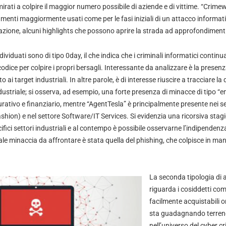
 mirati a colpire il maggior numero possibile di aziende e di vittime. “Cri
menti maggiormente usati come per le fasi iniziali di un attacco informat
zione, alcuni highlights che possono aprire la strada ad approfondimenti 
ividuati sono di tipo 0day, il che indica che i criminali informatici continu
dice per colpire i propri bersagli. Interessante da analizzare è la presenz
 ai target industriali. In altre parole, è di interesse riuscire a tracciare la 
ustriale; si osserva, ad esempio, una forte presenza di minacce di tipo “em
urativo e finanziario, mentre “AgentTesla” è principalmente presente nei set
Fashion) e nel settore Software/IT Services. Si evidenzia una ricorsiva stagi
ifici settori industriali e al contempo è possibile osservarne l’indipendenza
ale minaccia da affrontare è stata quella del phishing, che colpisce in ma
La seconda tipologia di a
riguarda i cosiddetti c
facilmente acquistabili o
sta guadagnando terren
nell’universo del cyber cr