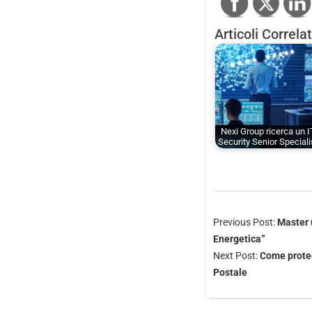
Articoli Correlat
Nexi Group ricerca un I
Security Senior Speciali
Previous Post:
Master u
Energetica”
Next Post:
Come protegg
Postale