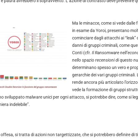
e paura avrebbero il sopravvento. L’azione di contrasto deve prevenire qu
Ma le minacce, come si vede dalle
in esame da Yoroi, presentano molt
cominciare dagli attacchi ai “leak” 
danni di gruppi criminali, come que
Conti (cfr.
Il Ransomware nell’econo
nello spazio recensioni di questo 
determinano spesso un vero e propr
gerarchie dei vari gruppi criminali.
rende ancora più articolato l’orizzon
vede la formazione di gruppi struttu
 sviluppato malware unici per ogni attacco, si potrebbe dire, come si le
iera indelebile”.
offesa, si tratta di azioni non targettizzate, che si potrebbero definire di 