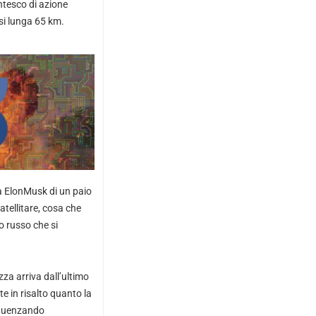
ntesco di azione
si lunga 65 km.
 a ElonMusk di un paio
satellitare, cosa che
o russo che si
zza arriva dall’ultimo
e in risalto quanto la
nfluenzando