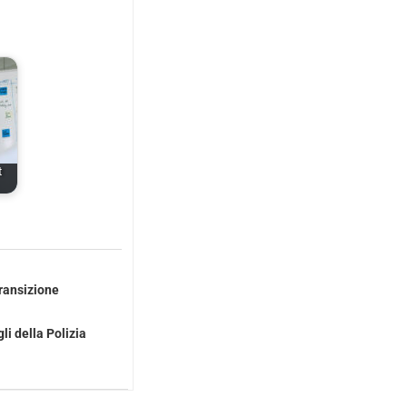
t
Transizione
li della Polizia