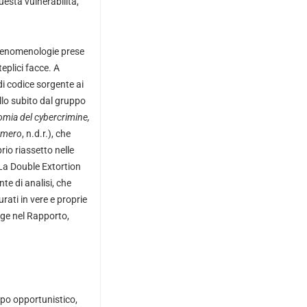
esta vulnerabilità,
 fenomenologie prese
eplici facce. A
di codice sorgente ai
llo subito dal gruppo
mia del cybercrimine,
numero
, n.d.r.), che
io riassetto nelle
 La Double Extortion
te di analisi, che
rati in vere e proprie
gge nel Rapporto,
tipo opportunistico,