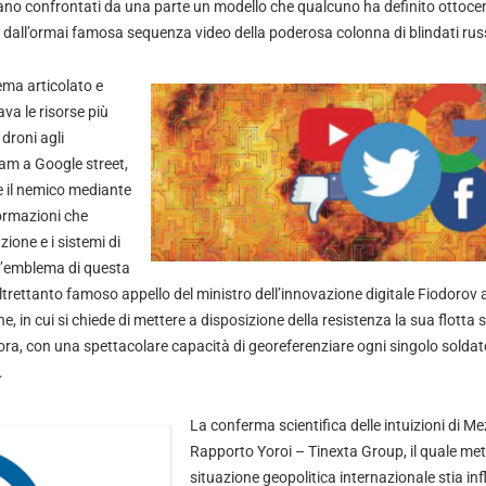
ano confrontati da una parte un modello che qualcuno ha definito ottoce
o dall’ormai famosa sequenza video della poderosa colonna di blindati rus
tema articolato e
va le risorse più
 droni agli
am a Google street,
re il nemico mediante
ormazioni che
ione e i sistemi di
. L’emblema di questa
ltrettanto famoso appello del ministro dell’innovazione digitale Fiodorov
ne, in cui si chiede di mettere a disposizione della resistenza la sua flotta 
ra, con una spettacolare capacità di georeferenziare ogni singolo soldat
.
La conferma scientifica delle intuizioni di Me
Rapporto Yoroi – Tinexta Group, il quale mett
situazione geopolitica internazionale stia i