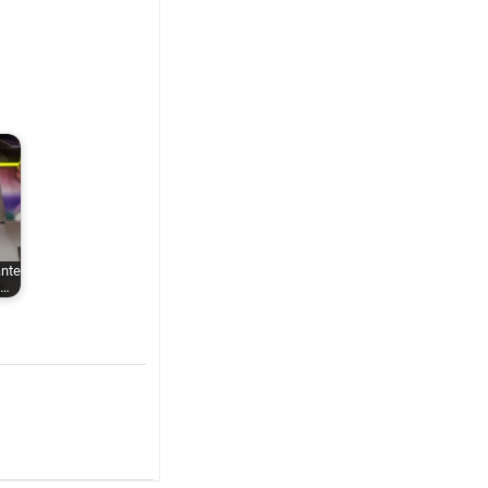
ante
x…