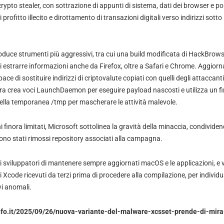
crypto stealer, con sottrazione di appunti di sistema, dati dei browser e por
profitto illecito e dirottamento di transazioni digitali verso indirizzi sotto i
oduce strumenti più aggressivi, tra cui una build modificata di HackBrow
i estrarre informazioni anche da Firefox, oltre a Safari e Chrome. Aggiorn
ace di sostituire indirizzi di criptovalute copiati con quelli degli attaccanti
a crea voci LaunchDaemon per eseguire payload nascosti e utilizza un f
tella temporanea /tmp per mascherare le attività malevole.
 finora limitati, Microsoft sottolinea la gravità della minaccia, condivide
ono stati rimossi repository associati alla campagna.
i sviluppatori di mantenere sempre aggiornati macOS e le applicazioni, e v
 Xcode ricevuti da terzi prima di procedere alla compilazione, per individu
vi anomali.
nfo.it/2025/09/26/nuova-variante-del-malware-xcsset-prende-di-mira-