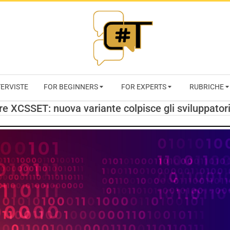
RIVISTA
TERVISTE
FOR BEGINNERS
FOR EXPERTS
RUBRICHE
CYBERSECURI
e XCSSET: nuova variante colpisce gli sviluppator
TRENDS