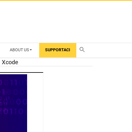
ABOUT US
SUPPORTACI
TY
i Xcode