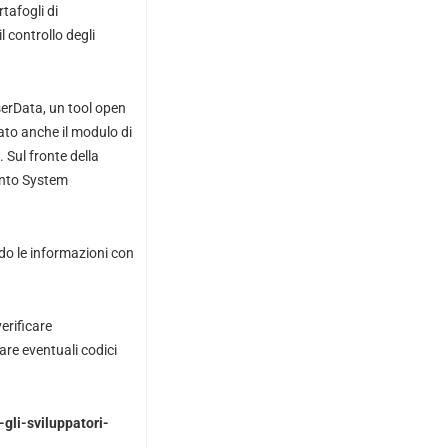
tafogli di
l controllo degli
serData, un tool open
ato anche il modulo di
. Sul fronte della
into System
ndo le informazioni con
erificare
are eventuali codici
gli-sviluppatori-