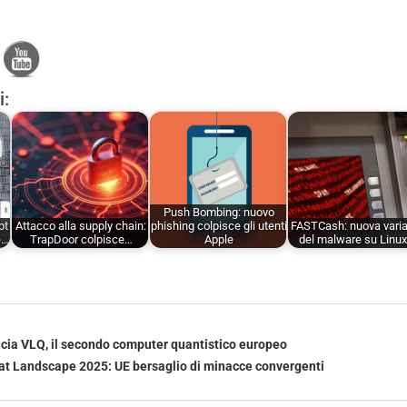
i:
Push Bombing: nuovo
pt
Attacco alla supply chain:
phishing colpisce gli utenti
FASTCash: nuova vari
e…
TrapDoor colpisce…
Apple
del malware su Linu
ncia VLQ, il secondo computer quantistico europeo
t Landscape 2025: UE bersaglio di minacce convergenti