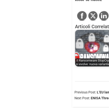
Articoli Correlat
Il Ransomware StopCry
si evolve: nuova variant
Previous Post:
L’EU la
Next Post:
ENISA Threa