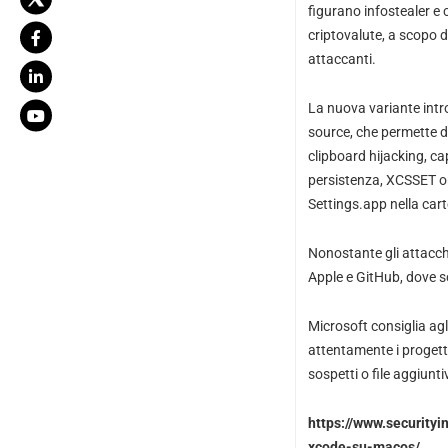
figurano infostealer e 
criptovalute, a scopo di 
attaccanti.
La nuova variante intr
source, che permette d
clipboard hijacking, cap
persistenza, XCSSET or
Settings.app nella car
Nonostante gli attacchi
Apple e GitHub, dove s
Microsoft consiglia agl
attentamente i progetti
sospetti o file aggiunti
https://www.securityi
xcode-su-macos/