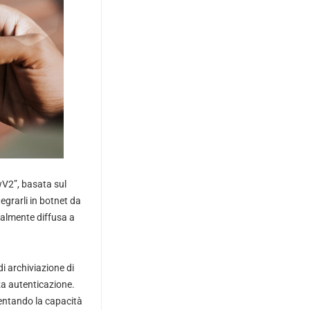
V2”, basata sul
egrarli in botnet da
ualmente diffusa a
i archiviazione di
za autenticazione.
mentando la capacità