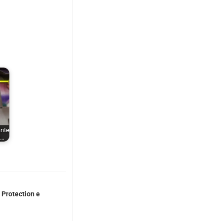
ante
x…
 Protection e