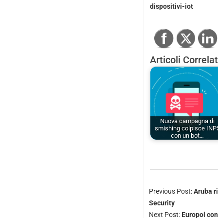
dispositivi-iot
Articoli Correlat
Nuova campagna di
smishing colpisce INP
con un bot…
Previous Post:
Aruba r
Security
Next Post:
Europol cont