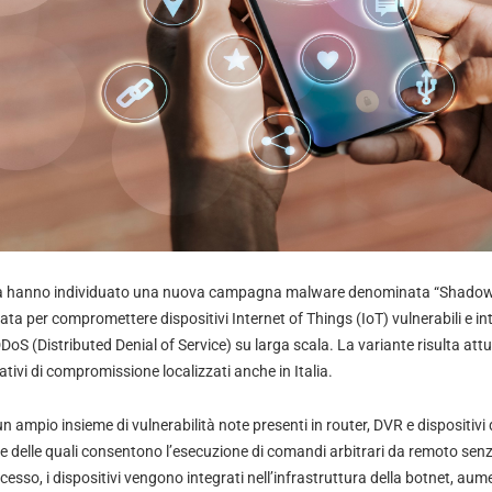
zza hanno individuato una nuova campagna malware denominata “Shadow
ta per compromettere dispositivi Internet of Things (IoT) vulnerabili e int
DoS (Distributed Denial of Service) su larga scala. La variante risulta att
tativi di compromissione localizzati anche in Italia.
ampio insieme di vulnerabilità note presenti in router, DVR e dispositivi d
lte delle quali consentono l’esecuzione di comandi arbitrari da remoto sen
cesso, i dispositivi vengono integrati nell’infrastruttura della botnet, au