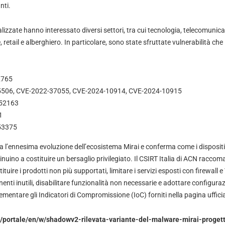
nti.
zzate hanno interessato diversi settori, tra cui tecnologia, telecomunica
 retail e alberghiero. In particolare, sono state sfruttate vulnerabilità che
2765
5506, CVE-2022-37055, CVE-2024-10914, CVE-2024-10915
-52163
1
53375
’ennesima evoluzione dell’ecosistema Mirai e conferma come i dispositi
tinuino a costituire un bersaglio privilegiato. Il CSIRT Italia di ACN raccom
ituire i prodotti non più supportati, limitare i servizi esposti con firewall
nti inutili, disabilitare funzionalità non necessarie e adottare configuraz
lementare gli Indicatori di Compromissione (IoC) forniti nella pagina ufficia
t/portale/en/w/shadowv2-rilevata-variante-del-malware-mirai-progett