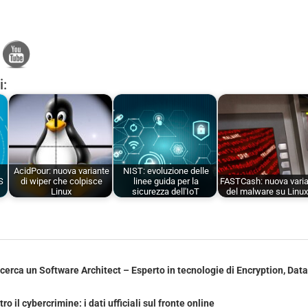
i:
AcidPour: nuova variante
NIST: evoluzione delle
S
di wiper che colpisce
linee guida per la
FASTCash: nuova vari
Linux
sicurezza dell'IoT
del malware su Linu
icerca un Software Architect – Esperto in tecnologie di Encryption, Data
ro il cybercrimine: i dati ufficiali sul fronte online