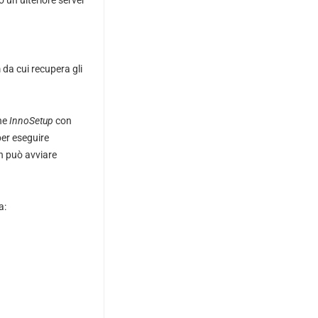
 un ulteriore server
 da cui recupera gli
one
InnoSetup
con
per eseguire
on può avviare
a: