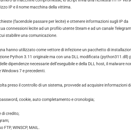
 numero di macchine compromesse, lo script invia una richiesta HTTP verso
izzo IP e il nome macchina della vittima.
richieste (facendole passare per lecite) e ottenere informazioni sugli IP da
tua connessioni lecite ad un profilo utente Steam e ad un canale Telegram
n cui stabilire una comunicazione.
gna hanno utilizzato come vettore di infezione un pacchetto di installazi
buzione Python 3.11 originale ma con una DLL modificata (python311.dll) 
delle dipendenze necessarie dell’eseguibile e della DLL host, il malware n
e Windows 7 e precedenti.
olta preso il controllo di un sistema, provvede ad acquisire informazioni d
: password, cookie, auto completamento e cronologia;
e di credito;
gram;
sso FTP, WINSCP, MAIL.