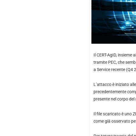
Il CERT-AgID, insieme 
tramite PEC, che sembr
a Service recente (Q4 2
L’attacco è iniziato al
precedentemente compro
presente nel corpo del 
Il file scaricato è un
come già osservato per