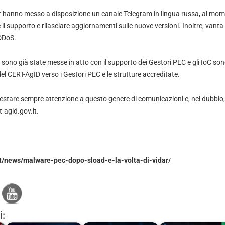
dar hanno messo a disposizione un canale Telegram in lingua russa, al mom
 il supporto e rilasciare aggiornamenti sulle nuove versioni. Inoltre, vanta
 DDoS.
o sono già state messe in atto con il supporto dei Gestori PEC e gli IoC son
del CERT-AgID verso i Gestori PEC e le strutture accreditate.
restare sempre attenzione a questo genere di comunicazioni e, nel dubbio, 
-agid.gov.it.
.it/news/malware-pec-dopo-sload-e-la-volta-di-vidar/
i: