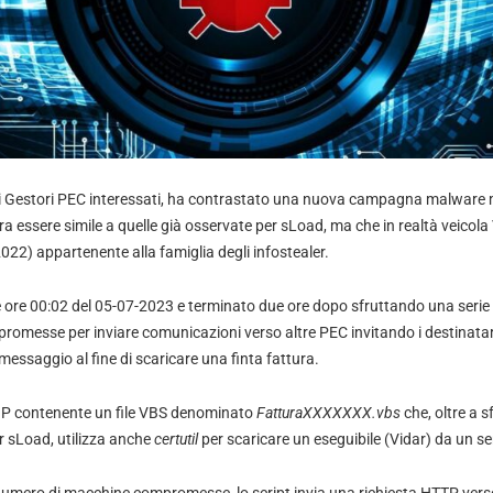
ai Gestori PEC interessati, ha contrastato una nuova campagna malware 
a essere simile a quelle già osservate per sLoad, ma che in realtà veicola
022) appartenente alla famiglia degli infostealer.
le ore 00:02 del 05-07-2023 e terminato due ore dopo sfruttando una serie
messe per inviare comunicazioni verso altre PEC invitando i destinatari a
messaggio al fine di scaricare una finta fattura.
o ZIP contenente un file VBS denominato
FatturaXXXXXXX.vbs
che, oltre a s
 sLoad, utilizza anche
certutil
per scaricare un eseguibile (Vidar) da un s