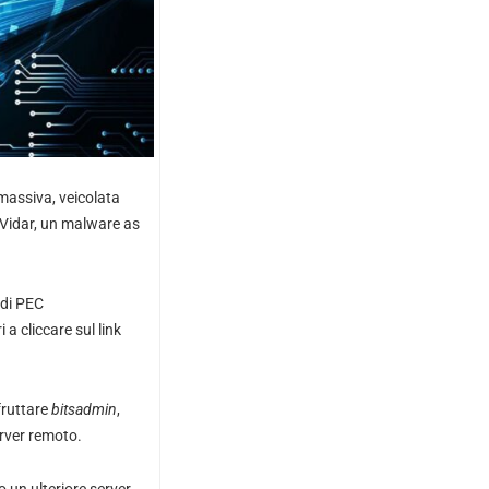
massiva, veicolata
 Vidar, un malware as
 di PEC
 cliccare sul link
fruttare
bitsadmin
,
erver remoto.