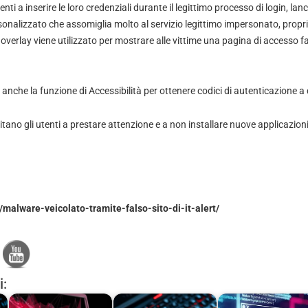
enti a inserire le loro credenziali durante il legittimo processo di login, l
onalizzato che assomiglia molto al servizio legittimo impersonato, prop
 overlay viene utilizzato per mostrare alle vittime una pagina di accesso fa
 anche la funzione di Accessibilità per ottenere codici di autenticazione a 
vitano gli utenti a prestare attenzione e a non installare nuove applicazi
/malware-veicolato-tramite-falso-sito-di-it-alert/
i: