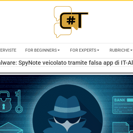
RIVISTA
TERVISTE
FOR BEGINNERS
FOR EXPERTS
RUBRICHE
CYBERSECURI
lware: SpyNote veicolato tramite falsa app di IT-Al
TRENDS