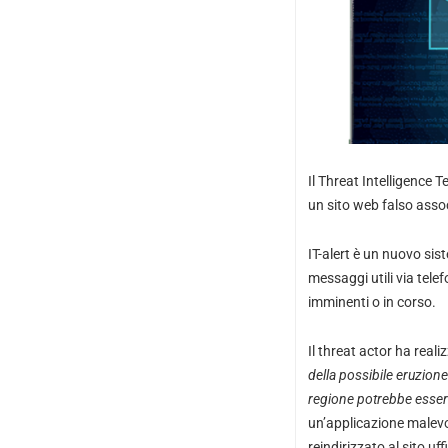
Il Threat Intelligence 
un sito web falso associ
IT-alert è un nuovo sis
messaggi utili via tele
imminenti o in corso.
Il threat actor ha rea
della possibile eruzione
regione potrebbe essere
un’applicazione malevol
reindirizzato al sito uffi