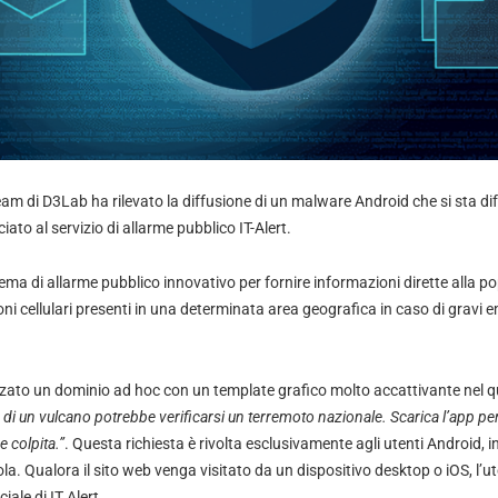
Team di D3Lab ha rilevato la diffusione di un malware Android che si sta 
ato al servizio di allarme pubblico IT-Alert.
tema di allarme pubblico innovativo per fornire informazioni dirette alla 
foni cellulari presenti in una determinata area geografica in caso di gravi
lizzato un dominio ad hoc con un template grafico molto accattivante nel 
 di un vulcano potrebbe verificarsi un terremoto nazionale. Scarica l’app per
 colpita.”
. Questa richiesta è rivolta esclusivamente agli utenti Android, i
a. Qualora il sito web venga visitato da un dispositivo desktop o iOS, l’u
ciale di IT Alert.