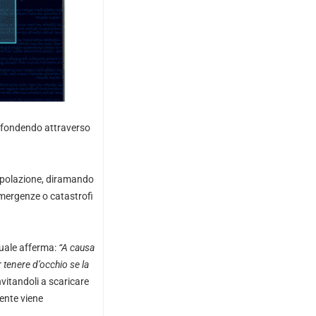
diffondendo attraverso
popolazione, diramando
 emergenze o catastrofi
quale afferma:
“A causa
 tenere d’occhio se la
nvitandoli a scaricare
tente viene