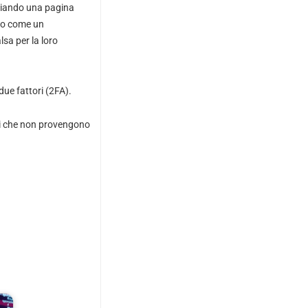
anciando una pagina
rio come un
lsa per la loro
due fattori (2FA).
oni che non provengono