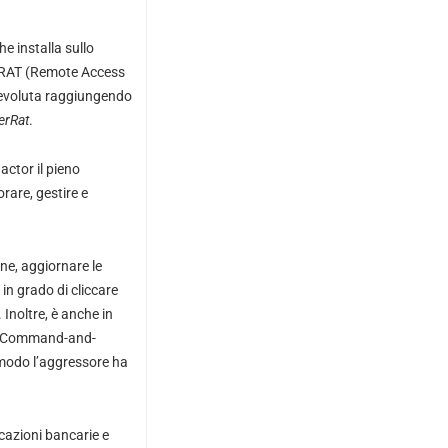
he installa sullo
à RAT (Remote Access
e evoluta raggiungendo
erRat
.
actor il pieno
rare, gestire e
ione, aggiornare le
 in grado di cliccare
 Inoltre, è anche in
ver Command-and-
o modo l’aggressore ha
icazioni bancarie e