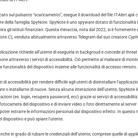
ccato sul pulsante “scaricamento”, esegue il download del file
IT-Alert.apk
c
 della famiglia SpyNote. SpyNote è uno spyware dotato di funzionalit
ira gli istituti finanziari. Questa minaccia, nota dal 2022, si è fortement
Note.C), venduta abitualmente attraverso Telegram dal suo creatore
Cyph
plicazione richiede all’utente di eseguirla in backgroud e concede al threat 
one attraverso i servizi di accessibilità. Ciò permette al malware di monito
 le funzionalità del dispositivo insieme alle funzionalità di accesso remoto.
i di accessibilità per rendere difficile agli utenti di disinstallare l’applicaz
late o installarne di nuove. Senza alcuna interazione dell’utente, SpyNote è
cazioni (es. login, recupera password, ecc) grazie ai servizi di accessibilità.
 fotocamera del dispositivo e di inviare video o foto direttamente al ser
poter estrarre le informazioni personali dal dispositivo infetto. In quest
l dispositivo e può spiare l’utente.
anche in grado di rubare le credenziali dell’utente, comprese quelle di appl