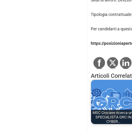
Sede di lavoro: Direzi
Tipologia contrattual
Per candidarti a quest
https://posizioniaper
Articoli Correlat
MSC Crociere ricerca u
SPECIALISTA GRC IN
CYBER…