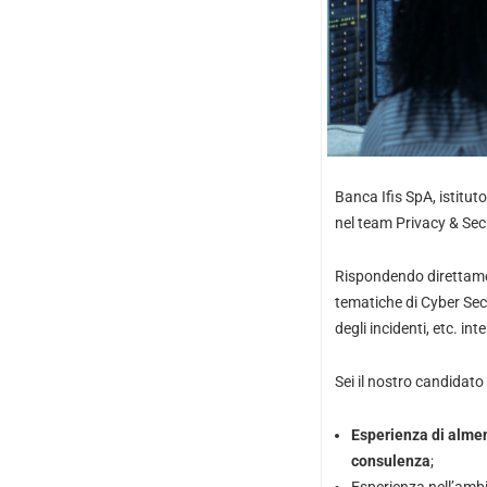
Banca Ifis SpA, istitut
nel team Privacy & Secu
Rispondendo direttamen
tematiche di Cyber Secur
degli incidenti, etc. in
Sei il nostro candidato 
Esperienza di almen
consulenza
;