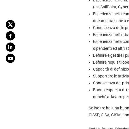
Esperienza nell’ambit
(es. SailPoint, Cyber
Esperienza nella cond
documentazione a co
Conoscenza delle pri
Esperienza nell’indiv
Esperienza nella con
dipendenti ed altri s
Definire e gestire i p
Definire requisiti op
Capacità di definizio
Supportare le attivit
Conoscenza dei princ
Buona capacità di re
nonché al lavoro per 
Se inoltre hai una buon
CISSP, CISA, CISM, non