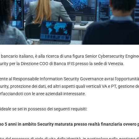
o bancario italiano, è alla ricerca di una figura Senior Cybersecurity Engin
rity per la Direzione COO di Banca IFIS presso la sede di Venezia.
te al Responsabile Information Security Governance avrai l’opportunità 
ity, protezione dei dati, ed altri aspetti quali verticali VA e PT, gestione d
terfacciandoti con le aree aziendali interessate.
ideale se sei in possesso dei seguenti requisiti:
o 5 anni in ambito Security maturata presso realtà finanziaria ovvero p