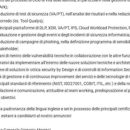
o del processo di ciclo di vita delle identità, in particolare nella gestione
Ark);
uzione di test di sicurezza (VA/PT), nell’analisi dei risultati e nella redazi
rredo (es. Tool Qualys);
ncipali piattaforme di DLP, XDR, VA/PT, IPS, Cloud Workload Protection, F
iduazione e gestione degli eventi e degli incidenti di sicurezza informatica;
duzione di campagne di phishing, nella definizione programma di sensibil
takeholder;
iani di rientro delle vulnerabilità tecniche in collaborazione con le altre fun
erativi da implementare all’interno delle nuove soluzioni tecniche e architet
ne di soluzioni in ottica security by Design e di controlli di Information Sec
à di gestione e di continuous improvement dei servizi e delle tecnologie di
ipali standard di riferimento (NIST, ISO27001, COBIT, ITIL, etc.) e della n
lazione e comunicazione, attitudine al team working, predisposizione al 
obiettivi.
a padronanza della lingua inglese e sei in possesso delle principali certifi
 esitare a candidarti al nostro annuncio!