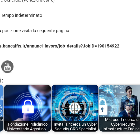
one Generale (Venezia Mestre)
e: Tempo indeterminato
a posizione visita la seguente pagina
te.bancaifis.it/annunci-lavoro/job-details?JobID=190154922
i:
no
Microsoft ricerca u
Fondazione Policlinico
Invitalia ricerca un Cyber
Cybersecurity
Universitario Agostino…
Security GRC Specialist
Infrastructure Engine