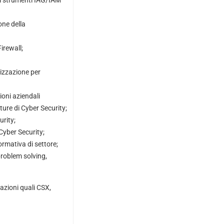
 di strumenti IAG/IAM
one della
irewall;
izzazione per
zioni aziendali
ture di Cyber Security;
urity;
 Cyber Security;
ormativa di settore;
problem solving,
cazioni quali CSX,