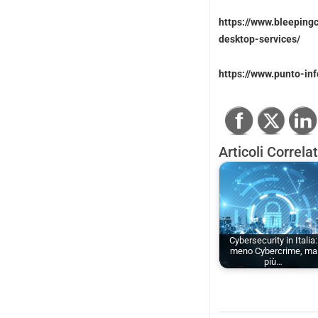
https://www.bleeping
desktop-services/
https://www.punto-in
Articoli Correlat
Cybersecurity in Italia:
meno Cybercrime, ma
più…