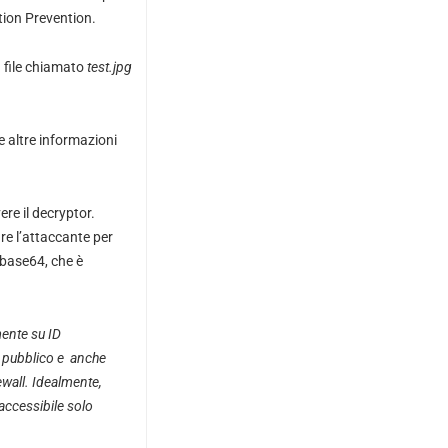
ution Prevention.
 file chiamato
test.jpg
e altre informazioni
ere il decryptor.
re l’attaccante per
n base64, che è
mente su ID
l pubblico e anche
ewall.
Idealmente,
ccessibile solo