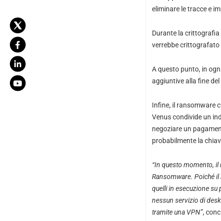
eliminare le tracce e im
Durante la crittografia
verrebbe crittografato
A questo punto, in ogn
aggiuntive alla fine de
Infine, il ransomware cr
Venus condivide un indi
negoziare un pagamento 
probabilmente la chiave
“In questo momento, il 
Ransomware.
Poiché i
quelli in esecuzione su
nessun servizio di des
tramite una VPN”
, con