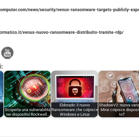
computer.com/news/security/venus-ransomware-targets-publicly-ex
formatico.it/venus-nuovo-ransomware-distribuito-tramite-rdp/
i:
Eldorado: il nuovo
ShadowV2: nuova vari
Scoperta una vulnerabilità
Ransomware che colpisce
Mirai colpisce disposit
nei dispositivi Rockwell…
Windows e Linux
IoT