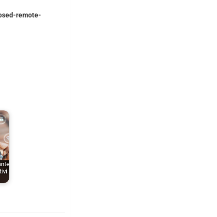
posed-remote-
ante
ivi