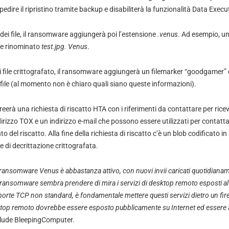
pedire il ripristino tramite backup e disabiliterà la funzionalità Data Exec
 dei file, il ransomware aggiungerà poi l’estensione
.venus
. Ad esempio, un
 e rinominato
test.jpg. Venus
.
i file crittografato, il ransomware aggiungerà un filemarker “goodgamer” 
l file (al momento non è chiaro quali siano queste informazioni).
eerà una richiesta di riscatto HTA con i riferimenti da contattare per ricev
rizzo TOX e un indirizzo e-mail che possono essere utilizzati per contatta
del riscatto. Alla fine della richiesta di riscatto c’è un blob codificato i
 di decrittazione crittografata.
ransomware Venus è abbastanza attivo, con nuovi invii caricati quotidiana
l ransomware sembra prendere di mira i servizi di desktop remoto esposti a
 porte TCP non standard, è fondamentale mettere questi servizi dietro un fir
ktop remoto dovrebbe essere esposto pubblicamente su Internet ed essere a
clude BleepingComputer.