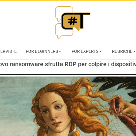
RIVISTA
TERVISTE
FOR BEGINNERS
FOR EXPERTS
RUBRICHE
CYBERSECURI
vo ransomware sfrutta RDP per colpire i disposit
TRENDS