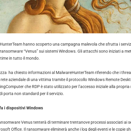
reHunterTeam hanno scoperto una campagna malevola che sfrutta i serviz
o ransomware “Venus” sui sistemi Windows. Gli attacchi sono iniziati a me
time in tutto il mondo.
rezza ha chiesto informazioni al MalwareHunterTeam riferendo che i thre
a rete aziendale di una vittima tramite il protocollo Windows Remote Desk
pingComputer che RDP è stato utilizzato per l’accesso iniziale alla propria
i porta non standard per il servizio.
a i dispositivi Windows
 ransomware Venus tenterà di terminare trentanove processi associati ai s
crosoft Office. Il ransomware eliminerà anche i log degli eventi e le copie 