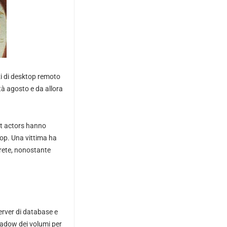
i di desktop remoto
tà agosto e da allora
at actors hanno
top. Una vittima ha
 rete, nonostante
erver di database e
shadow dei volumi per