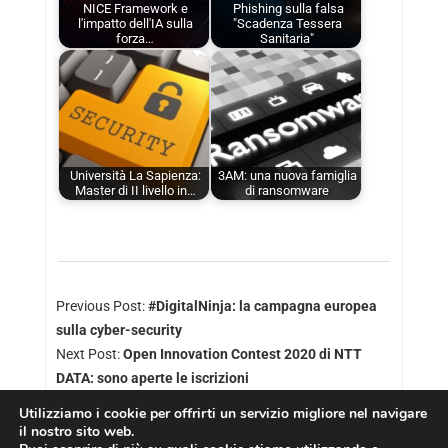
NICE Framework e
Phishing sulla falsa
l'impatto dell'IA sulla
"Scadenza Tessera
forza…
Sanitaria"
Università La Sapienza:
3AM: una nuova famiglia
Master di II livello in…
di ransomware
Previous Post:
#DigitalNinja: la campagna europea
sulla cyber-security
Next Post:
Open Innovation Contest 2020 di NTT
DATA: sono aperte le iscrizioni
Utilizziamo i cookie per offrirti un servizio migliore nel navigare
il nostro sito web.