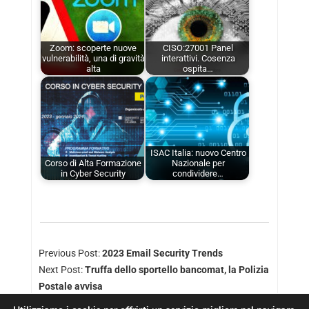
Zoom: scoperte nuove
CISO:27001 Panel
vulnerabilità, una di gravità
interattivi. Cosenza
alta
ospita…
ISAC Italia: nuovo Centro
Corso di Alta Formazione
Nazionale per
in Cyber Security
condividere…
Previous Post:
2023 Email Security Trends
Next Post:
Truffa dello sportello bancomat, la Polizia
Postale avvisa