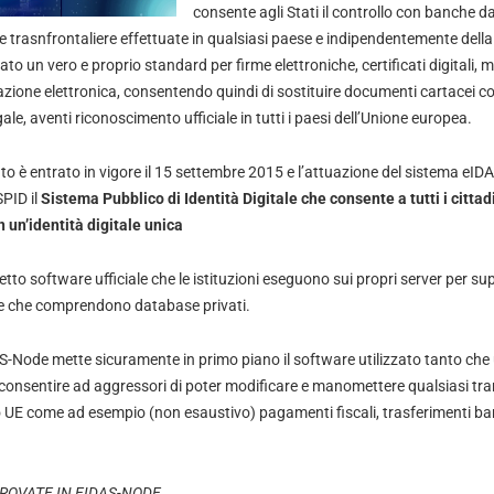
consente agli Stati il controllo con banche dati
e trasnfrontaliere effettuate in qualsiasi paese e indipendentemente della 
ato un vero e proprio standard per firme elettroniche, certificati digitali, 
azione elettronica, consentendo quindi di sostituire documenti cartacei con
ale, aventi riconoscimento ufficiale in tutti i paesi dell’Unione europea.
nto è entrato in vigore il 15 settembre 2015 e l’attuazione del sistema eIDA
SPID il
Sistema Pubblico di Identità Digitale che consente a tutti i cittad
n un’identità digitale unica
etto software ufficiale che le istituzioni eseguono sui propri server per s
 e che comprendono database privati.
DAS-Node mette sicuramente in primo piano il software utilizzato tanto che
 consentire ad aggressori di poter modificare e manomettere qualsiasi tra
io UE come ad esempio (non esaustivo) pagamenti fiscali, trasferimenti ban
ROVATE IN EIDAS-NODE