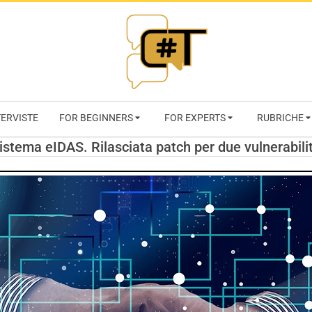
RIVISTA
TERVISTE
FOR BEGINNERS
FOR EXPERTS
RUBRICHE
CYBERSECURI
istema eIDAS. Rilasciata patch per due vulnerabili
TRENDS