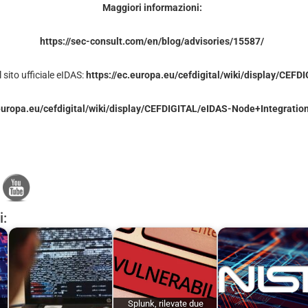
Maggiori informazioni:
https://sec-consult.com/en/blog/advisories/15587/
 sito ufficiale eIDAS:
https://ec.europa.eu/cefdigital/wiki/display/CEFD
.europa.eu/cefdigital/wiki/display/CEFDIGITAL/eIDAS-Node+Integrati
i:
Splunk, rilevate due