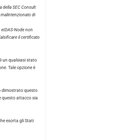
za della SEC Consult
 malintenzionato di
tto eIDAS-Node non
sificare il certificato
 un qualsiasi stato
one. Tale opzione è
mo dimostrato questo
e questo attacco sia
e esorta gli Stati