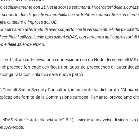
o esclusivamente con ZDNet la scorsa settimana, i ricercatori della sicurez
r scoperto due di queste vulnerabilità che potrebbero consentire a un utente
asi cittadino o impresa dell’UE.
nsult hanno affermato di aver scoperto
che le versioni attuali del pacche
certificati utilizzati nelle operazioni eIDAS, consentendo agli aggressori di fal
ino e delle azienda eIDAS.
lice. L’attaccante avvia una connessione con un Nodo dei server eIDAS di
di procede fornendo certificati non autentici procedendo all’autenticazi
congiurata con il rilascio della nuova patch.
C Consult Senior Security Consultant, in una nota ha dichiarato: “Abbia
applicazione fornita dalla Commissione europea. Pertanto, prevediamo ch
eIDAS-Node è stata rilasciata (v2.3.1), insieme a un avviso di sicurezza ch
 eIDAS-Node.