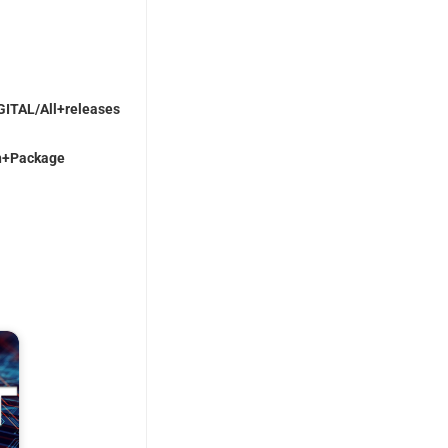
IGITAL/All+releases
on+Package