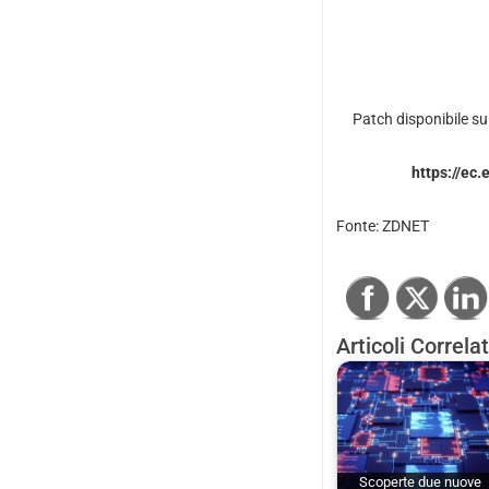
Patch disponibile sul
https://ec
Fonte:
ZDNET
Articoli Correlat
Scoperte due nuove