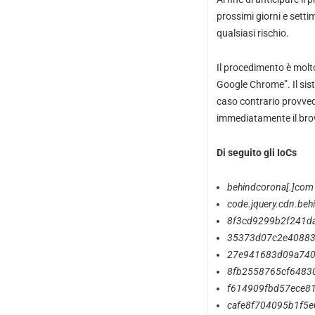
prossimi giorni e sett
qualsiasi rischio.
Il procedimento è molt
Google Chrome”. Il sist
caso contrario provvede
immediatamente il brow
Di seguito gli IoCs
behindcorona[.]com
code.jquery.cdn.beh
8f3cd9299b2f241d
35373d07c2e40883
27e941683d09a740
8fb2558765cf6483
f614909fbd57ece8
cafe8f704095b1f5