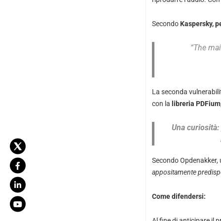
Secondo
Kaspersky, pe
“The mai
La seconda vulnerabili
con la
libreria PDFium
Una curiosità:
Secondo Opdenakker, u
appositamente predisp
Come difendersi:
Al fine di anticipare 