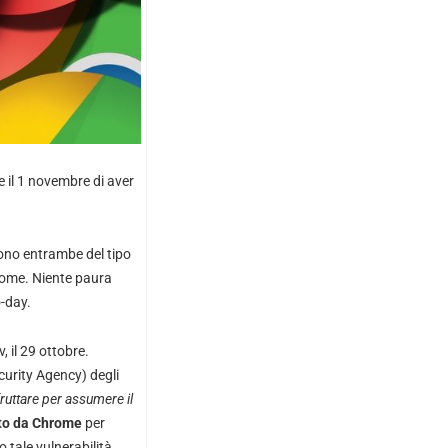
e il 1 novembre di aver
ono entrambe del tipo
hrome. Niente paura
-day.
 il 29 ottobre.
curity Agency) degli
fruttare per assumere il
ato da Chrome
per
tale vulnerabilità.