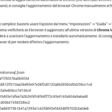
imane) si consiglia l’aggiornamento del browser Chrome manualmente al fi
o semplice: basterà usare l’opzione dal menu “Impostazioni” -> “Guida” ->
ema verificherà se il browser è aggiornato all’ultima versione di
Chrome l
rà a scaricare l’aggiornamento e installarlo automaticamente. Si consiglia
ser di per rendere effettivo l’aggiornamento.
indcorona[.]com
af1f5057ba0b9054
8812ff210aa28d90e97e38f2d0132a86085b0d54256cc1cd
5a9e806cc7d156c9
05493e1dfea7a2b26f4fc8f44ff72c95e9165a904a9a6a48
1d00b01958338ec2
e0a885f75b1b41a7395a1c62fd893ef44348f9702b3a0deb