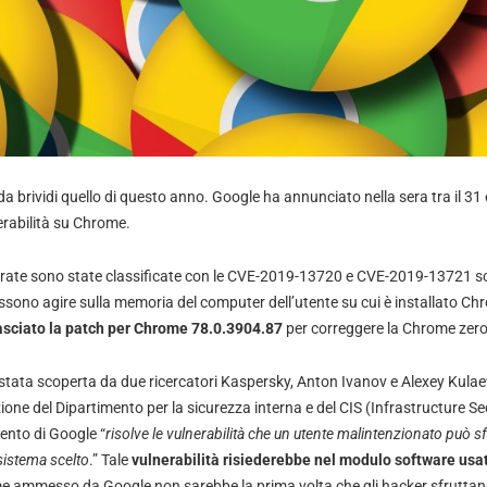
a brividi quello di questo anno. Google ha annunciato nella sera tra il 31 
rabilità su Chrome.
ntrate sono state classificate con le CVE-2019-13720 e CVE-2019-13721 s
ossono agire sulla memoria del computer dell’utente su cui è installato C
lasciato la patch per Chrome 78.0.3904.87
per correggere la Chrome zero
ata scoperta da due ricercatori Kaspersky, Anton Ivanov e Alexey Kulaev,
ne del Dipartimento per la sicurezza interna e del CIS (Infrastructure Se
mento di Google “
risolve le vulnerabilità che un utente malintenzionato può s
sistema scelto
.” Tale
vulnerabilità risiederebbe nel modulo software us
me ammesso da Google non sarebbe la prima volta che gli hacker sfruttano 