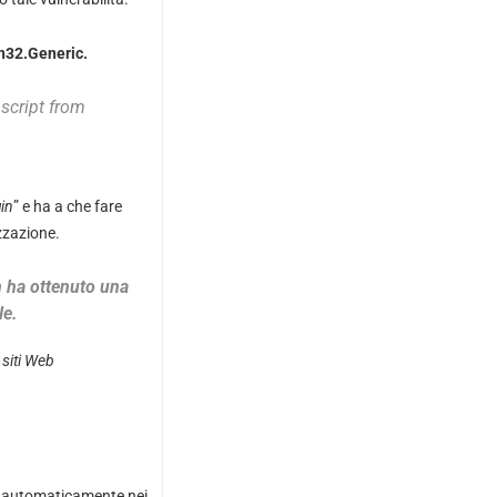
in32.Generic.
script from
in
” e ha a che fare
zzazione.
n ha ottenuto una
le.
 siti Web
e automaticamente nei