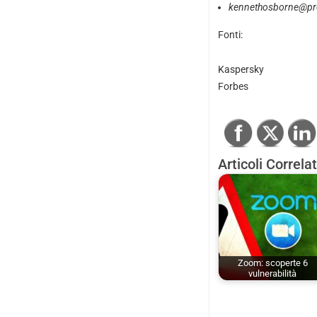
kennethosborne@pr
Fonti:
Kaspersky
Forbes
Articoli Correlat
Zoom: scoperte 6
vulnerabilità