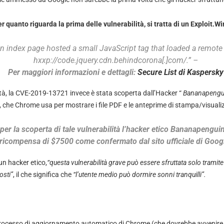
r quanto riguarda la prima delle vulnerabilità, si tratta di un Exploit.W
n index page hosted a small JavaScript tag that loaded a remote 
hxxp://code.jquery.cdn.behindcorona[.]com/.” –
Per maggiori informazioni e dettagli:
Secure List di Kaspersky
tà, la CVE-2019-13721 invece è stata scoperta dall’Hacker “
Bananapengu
, che Chrome usa per mostrare i file PDF e le anteprime di stampa/visuali
 per la scoperta di tale vulnerabilità l’hacker etico Bananapengui
ricompensa di $7500 come confermato dal sito ufficiale di Goog
n hacker etico,
“questa vulnerabilità grave può essere sfruttata solo tramite
osti”
, il che significa che
“l’utente medio può dormire sonni tranquilli”.
il processo di aggiornamento automatico di Chrome (che dovrebbe avvenir