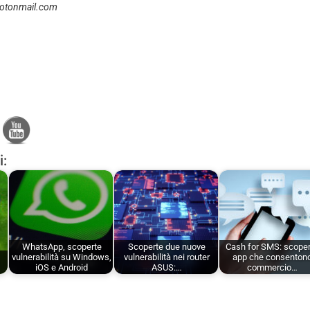
otonmail.com
i:
WhatsApp, scoperte
Scoperte due nuove
Cash for SMS: scope
vulnerabilità su Windows,
vulnerabilità nei router
app che consenton
iOS e Android
ASUS:…
commercio…