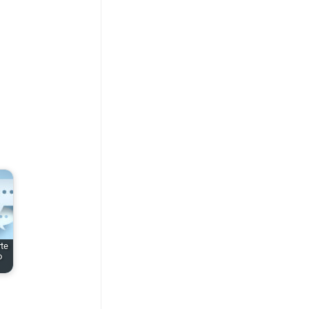
rte
o