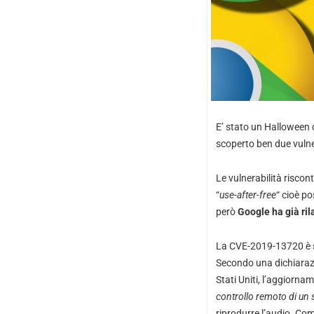
E’ stato un Halloween d
scoperto ben due vulne
Le vulnerabilità risco
“
use-after-free
“ cioè p
però
Google ha già ri
La CVE-2019-13720 è st
Secondo una dichiarazio
Stati Uniti, l’aggiorna
controllo remoto di un 
riprodurre l’audio. Co