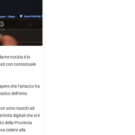
arne notizia è lo
dati con contestuale
apere che l’attacco ha
atico dell’ente.
non sono riusciti ad
ività digitali che si è
ito della Provincia
va cedere alla