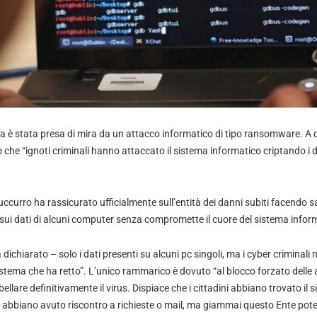
a è stata presa di mira da un attacco informatico di tipo ransomware. A d
che “ignoti criminali hanno attaccato il sistema informatico criptando i 
uccurro ha rassicurato ufficialmente sull’entità dei danni subiti facendo s
sui dati di alcuni computer senza compromette il cuore del sistema inform
 dichiarato – solo i dati presenti su alcuni pc singoli, ma i cyber criminali 
istema che ha retto”. L’unico rammarico è dovuto “al blocco forzato delle att
llare definitivamente il virus. Dispiace che i cittadini abbiano trovato il s
n abbiano avuto riscontro a richieste o mail, ma giammai questo Ente pote