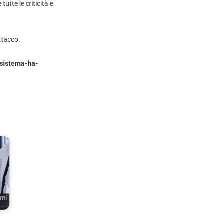
tutte le criticità e
attacco.
-sistema-ha-
emi
i…