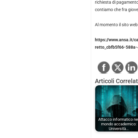
richiesta di pagamento r
contiamo che fra gioved
Al momento il sito web d
https://www.ansa.it/c
retto_cbfb5f66-588a
Articoli Correlat
Attacco informatico ne
mondo accademico:
Università…