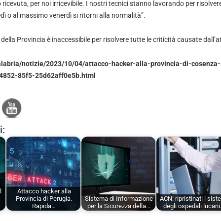
icevuta, per noi irricevibile. I nostri tecnici stanno lavorando per risolvere 
ì o al massimo venerdì si ritorni alla normalità”.
ella Provincia è inaccessibile per risolvere tutte le criticità causate dall’
alabria/notizie/2023/10/04/attacco-hacker-alla-provincia-di-cosenza
-4852-85f5-25d62aff0e5b.html
i:
l
Attacco hacker alla
Provincia di Perugia.
Sistema di Informazione
ACN: ripristinati i sist
Rapida…
per la Sicurezza della…
degli ospedali lucan