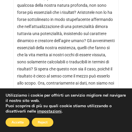
qualcosa della nostra natura profonda, non sono
forse più essenziali che i
risultati
? Aristotele non lo ha
forse sottolineato in modo stupefacente affermando
che nell’attualizzazione di una potenzialità dimora
tuttavia una potenzialità, insistendo sul carattere
dinamico e creatore dell’agire umano? Gli avvenimenti
essenziali della nostra esistenza, quelli che fanno sì
che la vita merita ai nostri occhi di essere vissuta,
sono solamente calcolabili o traducibili in termini di
risultati? Si spera che questo non sia il caso, poiché il
risultato è cieco al senso come il mezzo può esserlo
allo scopo. Ora, contrariamente ai dati, non siamo noi
fonte di senso
?
Utilizziamo i cookie per offrirti un servizio migliore nel navigare
il nostro sito web.
In
Puoi scoprire di più su quali cookie stiamo utilizzando o
disattivarli nelle
impostazioni
.
Accetta
Reject