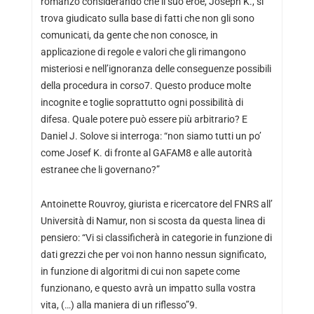
romanzo considerando che il suo eroe, Joseph K., si
trova giudicato sulla base di fatti che non gli sono
comunicati, da gente che non conosce, in
applicazione di regole e valori che gli rimangono
misteriosi e nell’ignoranza delle conseguenze possibili
della procedura in corso7. Questo produce molte
incognite e toglie soprattutto ogni possibilità di
difesa. Quale potere può essere più arbitrario? E
Daniel J. Solove si interroga: “non siamo tutti un po’
come Josef K. di fronte al GAFAM8 e alle autorità
estranee che li governano?”
Antoinette Rouvroy, giurista e ricercatore del FNRS all’
Università di Namur, non si scosta da questa linea di
pensiero: “Vi si classificherà in categorie in funzione di
dati grezzi che per voi non hanno nessun significato,
in funzione di algoritmi di cui non sapete come
funzionano, e questo avrà un impatto sulla vostra
vita, (…) alla maniera di un riflesso”9.