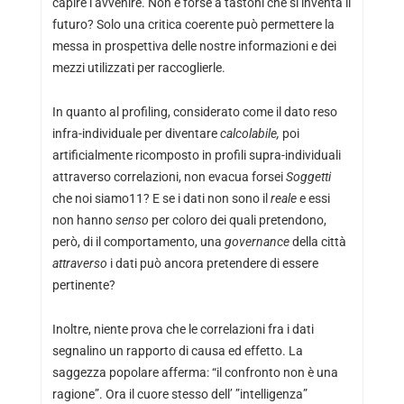
capire l’avvenire. Non è forse a tastoni che si inventa il
futuro? Solo una critica coerente può permettere la
messa in prospettiva delle nostre informazioni e dei
mezzi utilizzati per raccoglierle.
In quanto al profiling, considerato come il dato reso
infra-individuale per diventare
calcolabile,
poi
artificialmente ricomposto in profili supra-individuali
attraverso correlazioni, non evacua forsei
Soggetti
che noi siamo11? E se i dati non sono il
reale
e essi
non hanno
senso
per coloro dei quali pretendono,
però, di il comportamento, una
governance
della città
attraverso
i dati può ancora pretendere di essere
pertinente?
Inoltre, niente prova che le correlazioni fra i dati
segnalino un rapporto di causa ed effetto. La
saggezza popolare afferma: “il confronto non è una
ragione”. Ora il cuore stesso dell’ ”intelligenza”