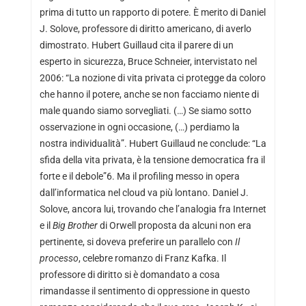
prima di tutto un rapporto di potere. È merito di Daniel
J. Solove, professore di diritto americano, di averlo
dimostrato. Hubert Guillaud cita il parere di un
esperto in sicurezza, Bruce Schneier, intervistato nel
2006: “La nozione di vita privata ci protegge da coloro
che hanno il potere, anche se non facciamo niente di
male quando siamo sorvegliati. (…) Se siamo sotto
osservazione in ogni occasione, (…) perdiamo la
nostra individualità”. Hubert Guillaud ne conclude: “La
sfida della vita privata, è la tensione democratica fra il
forte e il debole”6. Ma il profiling messo in opera
dall’informatica nel cloud va più lontano. Daniel J.
Solove, ancora lui, trovando che l’analogia fra Internet
e il
Big Brother
di Orwell proposta da alcuni non era
pertinente, si doveva preferire un parallelo con
Il
processo
, celebre romanzo di Franz Kafka. Il
professore di diritto si è domandato a cosa
rimandasse il sentimento di oppressione in questo