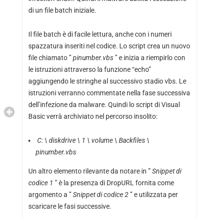
di un file batch iniziale.
Il file batch è di facile lettura, anche con i numeri
spazzatura inseriti nel codice. Lo script crea un nuovo
file chiamato ”
pinumber.vbs
” e inizia a riempirlo con
le istruzioni attraverso la funzione “echo”
aggiungendo le stringhe al successivo stadio vbs. Le
istruzioni verranno commentate nella fase successiva
dell’infezione da malware. Quindi lo script di Visual
Basic verrà archiviato nel percorso insolito:
C: \ diskdrive \ 1 \ volume \ Backfiles \
pinumber.vbs
Un altro elemento rilevante da notare in ”
Snippet di
codice 1
” è la presenza di DropURL fornita come
argomento a ”
Snippet di
codice 2
” e utilizzata per
scaricare le fasi successive.