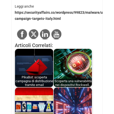
Leggi anche
https://securityaffairs.co/wordpress/99823/malware/ursnif-
campaign-targets-italy.html
Articoli Correlati:
PikaBot: scoperta
campagna di distribuzione
Scoperta una vulnerabilità
tramite email
nei dispositivi Rockwell…