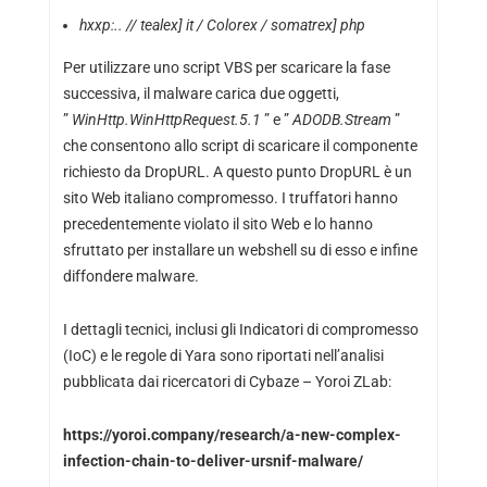
hxxp:.. // tealex] it / Colorex / somatrex] php
Per utilizzare uno script VBS per scaricare la fase
successiva, il malware carica due oggetti,
”
WinHttp.WinHttpRequest.5.1
” e ”
ADODB.Stream
”
che consentono allo script di scaricare il componente
richiesto da DropURL. A questo punto DropURL è un
sito Web italiano compromesso. I truffatori hanno
precedentemente violato il sito Web e lo hanno
sfruttato per installare un webshell su di esso e infine
diffondere malware.
I dettagli tecnici, inclusi gli Indicatori di compromesso
(IoC) e le regole di Yara sono riportati nell’analisi
pubblicata dai ricercatori di Cybaze – Yoroi ZLab:
https://yoroi.company/research/a-new-complex-
infection-chain-to-deliver-ursnif-malware/