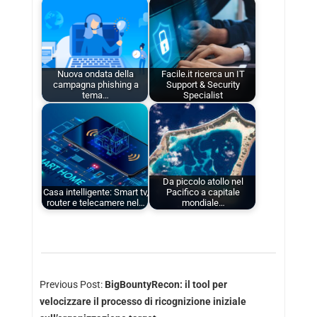
Nuova ondata della
Facile.it ricerca un IT
campagna phishing a
Support & Security
tema…
Specialist
Da piccolo atollo nel
Casa intelligente: Smart tv,
Pacifico a capitale
router e telecamere nel…
mondiale…
Previous Post:
BigBountyRecon: il tool per
velocizzare il processo di ricognizione iniziale