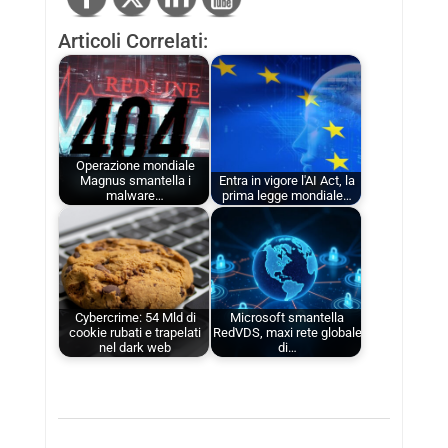
Articoli Correlati:
Operazione mondiale
Magnus smantella i
Entra in vigore l'AI Act, la
malware…
prima legge mondiale…
Cybercrime: 54 Mld di
Microsoft smantella
cookie rubati e trapelati
RedVDS, maxi rete globale
nel dark web
di…